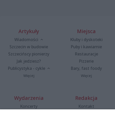
Artykuły
Miejsca
Wiadomości
Kluby i dyskoteki
Szczecin w budowie
Puby i kawiarnie
Szczecińscy pionierzy
Restauracje
Jak jedziesz?
Pizzerie
Publicystyka - cykle
Bary, fast foody
Więcej
Więcej
Wydarzenia
Redakcja
Koncerty
Kontakt
Warsztaty
Regulamin i polityka