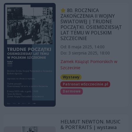
80. ROCZNICA
ZAKOŃCZENIA II WOJNY
ŚWIATOWEJ | TRUDNE
POCZĄTKI. OSIEMDZIESIĄT
LAT TEMU W POLSKIM
SZCZECINIE
Od: 8 maja 2025, 14:00
Do: 3 sierpnia 2025, 18:00
Zamek Książąt Pomorskich w
Szczecinie
Wystawy
Patronat wSzczecinie.pl
Darmowe
HELMUT NEWTON. MUSIC
& PORTRAITS | wystawa