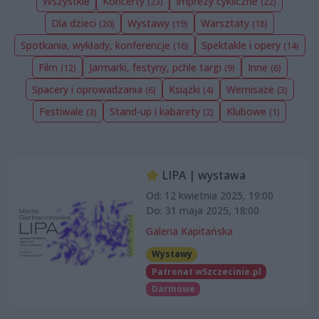
Wszystkie
Koncerty
Imprezy cykliczne
(23)
(22)
Dla dzieci
Wystawy
Warsztaty
(20)
(19)
(18)
Spotkania, wykłady, konferencje
Spektakle i opery
(16)
(14)
Film
Jarmarki, festyny, pchle targi
Inne
(12)
(9)
(6)
Spacery i oprowadzania
Książki
Wernisaże
(6)
(4)
(3)
Festiwale
Stand-up i kabarety
Klubowe
(3)
(2)
(1)
LIPA | wystawa
Od: 12 kwietnia 2025, 19:00
Do: 31 maja 2025, 18:00
Galeria Kapitańska
Wystawy
Patronat wSzczecinie.pl
Darmowe