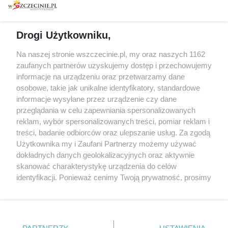
prywatności
Spacery i oprowadzania
Reklama
Jarmarki, festyny, pchle
Drogi Użytkowniku,
targi
Redakcja
Wernisaże
Specjalny koncert z okazji
Na naszej stronie wszczecinie.pl, my oraz naszych 1162
20. urodzin portalu
zaufanych partnerów uzyskujemy dostęp i przechowujemy
Więcej
wSzczecinie.pl
informacje na urządzeniu oraz przetwarzamy dane
osobowe, takie jak unikalne identyfikatory, standardowe
Regulamin konkursów
informacje wysyłane przez urządzenie czy dane
śniadaniówka "Hej
przeglądania w celu zapewniania spersonalizowanych
Szczecin! Jest piątek!"
reklam, wybór spersonalizowanych treści, pomiar reklam i
treści, badanie odbiorców oraz ulepszanie usług. Za zgodą
Użytkownika my i Zaufani Partnerzy możemy używać
dokładnych danych geolokalizacyjnych oraz aktywnie
Partnerzy
skanować charakterystykę urządzenia do celów
Praca Szczecin
identyfikacji. Ponieważ cenimy Twoją prywatność, prosimy
o zgodę na korzystanie z tych technologii poprzez
the:protocol
kliknięcie „Akceptuję”. Zgoda jest dobrowolna i zawsze
POZASzczecin.pl
możesz ją zmienić/wycofać klikając przycisk ustawień
prywatności znajdujący się w lewym dolnym rogu strony