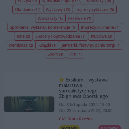
Wszystkie
Spektakle i opery
Koncerty
(22)
(16)
Dla dzieci
Wystawy
Imprezy cykliczne
(14)
(13)
(9)
Warsztaty
Festiwale
(8)
(7)
Spotkania, wykłady, konferencje
Imprezy kulinarne
(6)
(4)
Inne
Spacery i oprowadzania
Klubowe
(2)
(2)
(2)
Wernisaże
Książki
Jarmarki, festyny, pchle targi
(2)
(1)
(1)
Sport
Film
(1)
(1)
Exsilium | wystawa
malarstwa
surrealistycznego
Zbigniewa Oporskiego
Od: 8 listopada 2024, 19:00
Do: 25 listopada 2024, 20:00
CKE Stara Rzeźnia
Wystawy
Darmowe