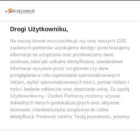
Warsztaty
Regulamin i polityka
prywatności
Spacery i oprowadzania
Reklama
Jarmarki, festyny, pchle
Drogi Użytkowniku,
targi
Redakcja
Wernisaże
Specjalny koncert z okazji
Na naszej stronie wszczecinie.pl, my oraz naszych 1162
20. urodzin portalu
zaufanych partnerów uzyskujemy dostęp i przechowujemy
Więcej
wSzczecinie.pl
informacje na urządzeniu oraz przetwarzamy dane
osobowe, takie jak unikalne identyfikatory, standardowe
Regulamin konkursów
informacje wysyłane przez urządzenie czy dane
śniadaniówka "Hej
przeglądania w celu zapewniania spersonalizowanych
Szczecin! Jest piątek!"
reklam, wybór spersonalizowanych treści, pomiar reklam i
treści, badanie odbiorców oraz ulepszanie usług. Za zgodą
Użytkownika my i Zaufani Partnerzy możemy używać
dokładnych danych geolokalizacyjnych oraz aktywnie
Partnerzy
skanować charakterystykę urządzenia do celów
Praca Szczecin
identyfikacji. Ponieważ cenimy Twoją prywatność, prosimy
o zgodę na korzystanie z tych technologii poprzez
the:protocol
kliknięcie „Akceptuję”. Zgoda jest dobrowolna i zawsze
POZASzczecin.pl
możesz ją zmienić/wycofać klikając przycisk ustawień