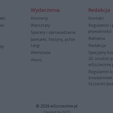
Wydarzenia
Redakcja
eki
Koncerty
Kontakt
nie
Warsztaty
Regulamin i 
prywatności
Spacery i oprowadzania
Reklama
Jarmarki, festyny, pchle
targi
Redakcja
ody
Wernisaże
Specjalny kon
20. urodzin p
Więcej
wSzczecinie.
Regulamin 
śniadaniówk
Szczecin! Jes
© 2026 wSzczecinie.pl
Created by GOD