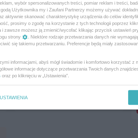
klam, wybór spersonalizowanych treści, pomiar reklam i treści, bad
 zgodą Użytkownika my i Zaufani Partnerzy możemy używać dokład
az aktywnie skanować charakterystykę urządzenia do celów identyfi
ść, prosimy o zgodę na korzystanie z tych technologii poprzez klikn
a i zawsze możesz ją zmienić/wycofać klikając przycisk ustawień pr
ogu strony
. Niektóre rodzaje przetwarzania danych nie wymagaj
iwić się takiemu przetwarzaniu. Preferencje będą miały zastosowania
Rzeka ryczała jak zraniona bestia |
szymi informacjami, abyś mógł świadomie i komfortowo korzystać z
Wystawa w ramach Kyiv Biennial |
wystawa
gółowe informacje dotyczące przetwarzania Twoich danych znajdzi
s
oraz po kliknięciu w „Ustawienia”.
Od: 22 sierpnia 2024, 19:00
Do: 3 listopada 2024, 18:00
Trafostacja Sztuki
USTAWIENIA
Wystawy