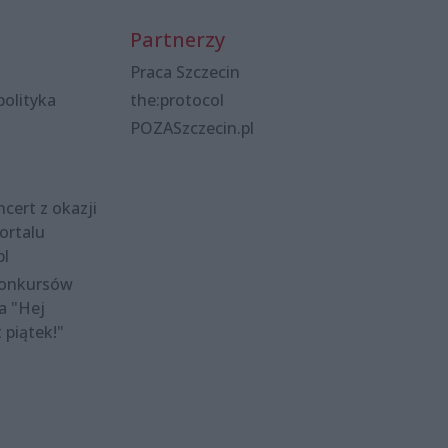
Partnerzy
Praca Szczecin
polityka
the:protocol
POZASzczecin.pl
cert z okazji
ortalu
pl
konkursów
a "Hej
t piątek!"