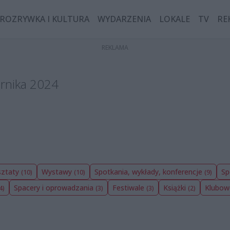
ROZRYWKA I KULTURA
WYDARZENIA
LOKALE
TV
RE
ernika 2024
sztaty
Wystawy
Spotkania, wykłady, konferencje
Sp
(10)
(10)
(9)
Spacery i oprowadzania
Festiwale
Książki
Klubo
4)
(3)
(3)
(2)