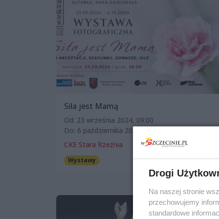
Siła jest Mamą
Od: 23 września 2024, 09:00
Do: 6 października 2024, 20:00
CKE Stara Rzeźnia
Wystawy
Darmowe
Drogi Użytkow
Na naszej stronie ws
przechowujemy informa
standardowe informac