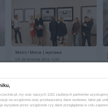
Mistrz i Morze | wystawa
Od: 28 września 2024, 12:00
Do: 31 października 2024, 18:00
Posejdon Center
Wystawy
Darmowe
niku,
zczecinie.pl, my oraz naszych 1162 zaufanych partnerów uzyskujemy
cje na urządzeniu oraz przetwarzamy dane osobowe, takie jak unika
je wysyłane przez urządzenie czy dane przeglądania w celu zapewn