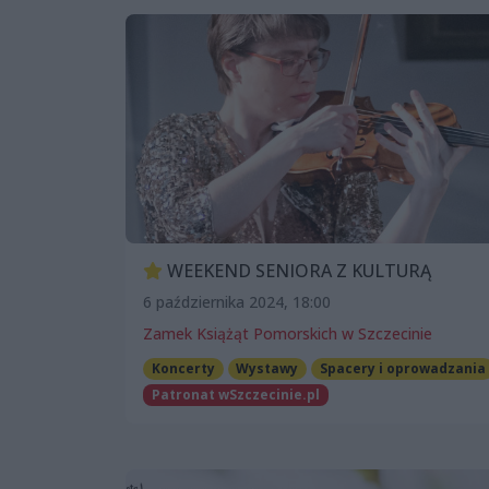
WEEKEND SENIORA Z KULTURĄ
6 października 2024, 18:00
Zamek Książąt Pomorskich w Szczecinie
Koncerty
Wystawy
Spacery i oprowadzania
Patronat wSzczecinie.pl