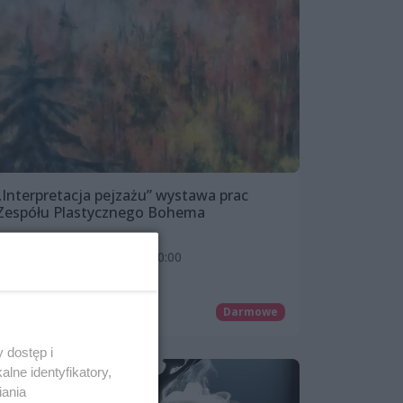
„Interpretacja pejzażu” wystawa prac
Zespółu Plastycznego Bohema
Od: 2 września 2024, 17:00
Do: 31 października 2024, 20:00
Café 22
Wystawy
Darmowe
 dostęp i
lne identyfikatory,
iania