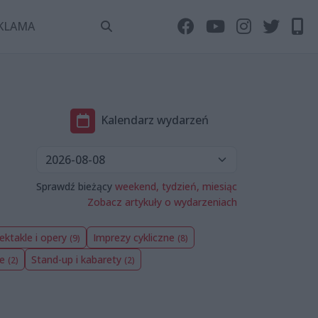
KLAMA
Kalendarz wydarzeń
Sprawdź bieżący
weekend,
tydzień,
miesiąc
Zobacz artykuły o wydarzeniach
ektakle i opery
Imprezy cykliczne
(9)
(8)
we
Stand-up i kabarety
(2)
(2)