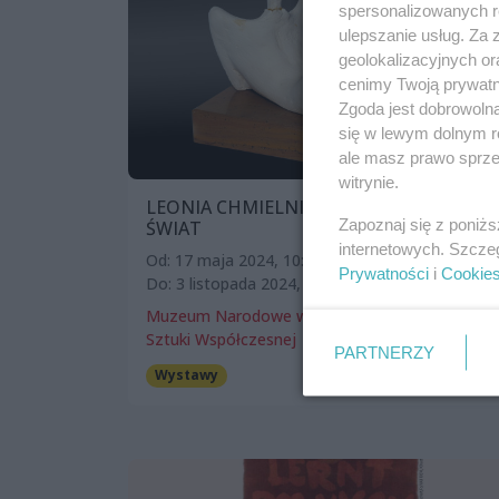
spersonalizowanych re
ulepszanie usług. Za
geolokalizacyjnych or
cenimy Twoją prywatno
Zgoda jest dobrowoln
się w lewym dolnym r
ale masz prawo sprzec
witrynie.
LEONIA CHMIELNIK | MÓJ ŚWIAT – NASZ
Zapoznaj się z poniż
ŚWIAT
internetowych. Szcze
Od: 17 maja 2024, 10:00
Prywatności
i
Cookie
Do: 3 listopada 2024, 18:00
Muzeum Narodowe w Szczecinie – Muzeum
Sztuki Współczesnej
PARTNERZY
Wystawy