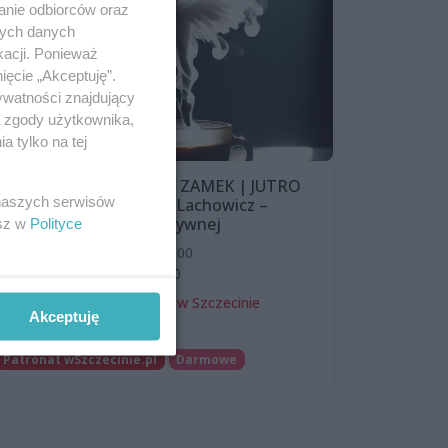
anie odbiorców oraz
nych danych
kacji. Ponieważ
ięcie „Akceptuję”.
ywatności znajdujący
ą zgody użytkownika,
 tylko na tej
WYSTAWA FOTOKLUBU ZAMEK | JUTRO
 naszych serwisów
JEST TERAZ – Krzysztof Lachowicz –
wystawa sztuki generatywnej
esz w
Polityce
Od: 2 października 2024, 18:00
Do: 17 listopada 2024, 18:00
Zamek Książąt Pomorskich w Szczecinie
Akceptuję
Wystawy
Patronat wSzczecinie.pl
Darmowe