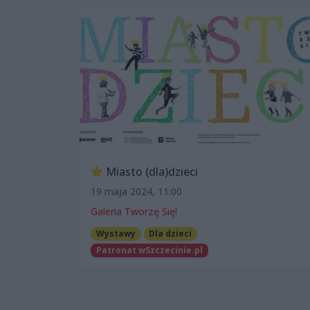
Miasto (dla)dzieci
19 maja 2024, 11:00
Galeria Tworzę Się!
Wystawy
Dla dzieci
Patronat wSzczecinie.pl