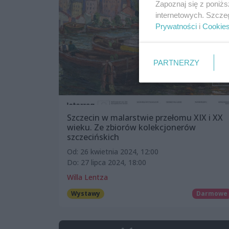
Zapoznaj się z poniż
internetowych. Szcze
Prywatności
i
Cookie
PARTNERZY
Szczecin w malarstwie przełomu XIX i XX
wieku. Ze zbiorów kolekcjonerów
szczecińskich
Od: 26 kwietnia 2024, 12:00
Do: 27 lipca 2024, 18:00
Willa Lentza
Wystawy
Darmowe