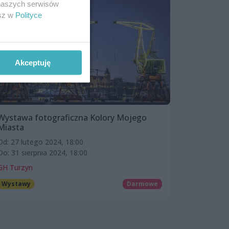
 naszych serwisów
esz w
Polityce
Akceptuję
Wystawa fotograficzna Kolory Mojego
Miasta
Od: 27 lutego 2024, 18:00
Do: 31 sierpnia 2024, 18:00
GH Turzyn
Wystawy
Darmowe