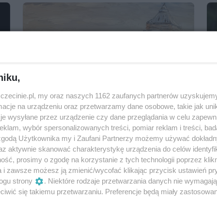
niku,
zczecinie.pl, my oraz naszych 1162 zaufanych partnerów uzyskujemy
cje na urządzeniu oraz przetwarzamy dane osobowe, takie jak unika
Wystawa „Wędrówki po starym
je wysyłane przez urządzenie czy dane przeglądania w celu zapewn
Szczecinie” Izabeli Ewy Staśkiewicz
klam, wybór spersonalizowanych treści, pomiar reklam i treści, bad
 zgodą Użytkownika my i Zaufani Partnerzy możemy używać dokład
Od: 7 maja 2024, 18:00
az aktywnie skanować charakterystykę urządzenia do celów identyfi
Do: 30 czerwca 2024, 22:00
ść, prosimy o zgodę na korzystanie z tych technologii poprzez klikn
Café 22
a i zawsze możesz ją zmienić/wycofać klikając przycisk ustawień pr
Wystawy
Darmowe
ogu strony
. Niektóre rodzaje przetwarzania danych nie wymagaj
iwić się takiemu przetwarzaniu. Preferencje będą miały zastosowania