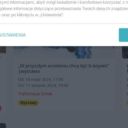
szymi informacjami, abyś mógł świadomie i komfortowo korzystać z
gółowe informacje dotyczące przetwarzania Twoich danych znajdzi
s
oraz po kliknięciu w „Ustawienia”.
USTAWIENIA
„W przyszłym wcieleniu chcę być b-boyem”
|wystawa
Od: 10 maja 2024, 11:00
Do: 11 sierpnia 2024, 19:00
Trafostacja Sztuki
Wystawy