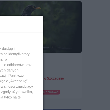
 dostęp i
lne identyfikatory,
Wystawa „Obok nas”
iania
anie odbiorców oraz
Od: 8 maja 2024, 18:00
nych danych
Do: 8 lipca 2024, 18:00
kacji. Ponieważ
Zamek Książąt Pomorskich w Szczecinie
ięcie „Akceptuję”.
Wystawy
ywatności znajdujący
ą zgody użytkownika,
Patronat wSzczecinie.pl
Darmowe
 tylko na tej