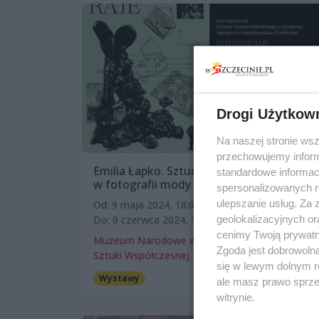
Drogi Użytkow
Na naszej stronie ws
przechowujemy informa
Emilia Łapko. Sztuczne raje. Hybrydowość
standardowe informac
w fotografii mody
spersonalizowanych re
ulepszanie usług. Za
Od: 9 maja 2024, 18:00
geolokalizacyjnych or
Do: 9 czerwca 2024, 18:00
cenimy Twoją prywatno
Muzeum Narodowe w Szczecinie – Muzeum
Zgoda jest dobrowoln
Sztuki Współczesnej
się w lewym dolnym r
Wystawy
ale masz prawo sprzec
witrynie.