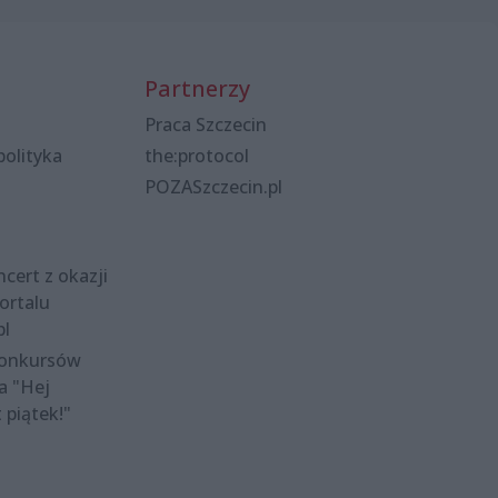
Partnerzy
Praca Szczecin
polityka
the:protocol
POZASzczecin.pl
cert z okazji
ortalu
pl
konkursów
a "Hej
t piątek!"