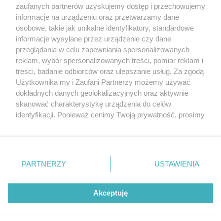
20. urodzin portalu
zaufanych partnerów uzyskujemy dostęp i przechowujemy
Więcej
wSzczecinie.pl
informacje na urządzeniu oraz przetwarzamy dane
osobowe, takie jak unikalne identyfikatory, standardowe
Regulamin konkursów
informacje wysyłane przez urządzenie czy dane
śniadaniówka "Hej
przeglądania w celu zapewniania spersonalizowanych
Szczecin! Jest piątek!"
reklam, wybór spersonalizowanych treści, pomiar reklam i
treści, badanie odbiorców oraz ulepszanie usług. Za zgodą
Użytkownika my i Zaufani Partnerzy możemy używać
dokładnych danych geolokalizacyjnych oraz aktywnie
Partnerzy
skanować charakterystykę urządzenia do celów
Praca Szczecin
identyfikacji. Ponieważ cenimy Twoją prywatność, prosimy
o zgodę na korzystanie z tych technologii poprzez
the:protocol
kliknięcie „Akceptuję”. Zgoda jest dobrowolna i zawsze
POZASzczecin.pl
możesz ją zmienić/wycofać klikając przycisk ustawień
prywatności znajdujący się w lewym dolnym rogu strony
PARTNERZY
USTAWIENIA
. Niektóre rodzaje przetwarzania danych nie wymagają
zgody użytkownika, ale masz prawo sprzeciwić się
© 2026 wSzczecinie.pl
takiemu przetwarzaniu. Preferencje będą miały
Akceptuję
Created by GOD
zastosowania tylko na tej witrynie.
Zapoznaj się z poniższymi informacjami, abyś mógł