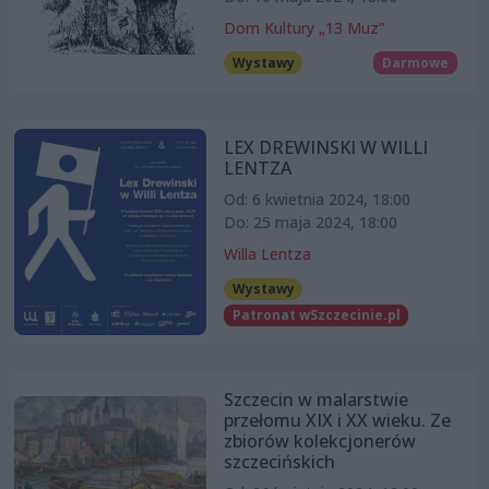
Dom Kultury „13 Muz”
Wystawy
Darmowe
LEX DREWINSKI W WILLI
LENTZA
Od: 6 kwietnia 2024, 18:00
Do: 25 maja 2024, 18:00
Willa Lentza
Wystawy
Patronat wSzczecinie.pl
Szczecin w malarstwie
przełomu XIX i XX wieku. Ze
zbiorów kolekcjonerów
szczecińskich