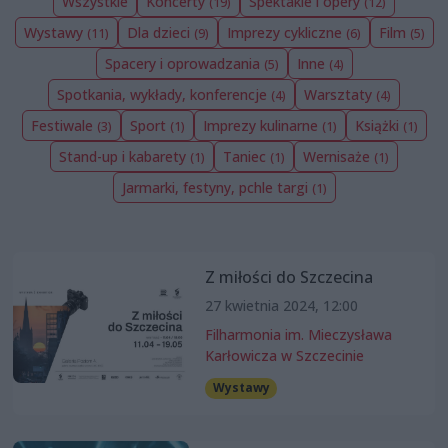
Wszystkie
Koncerty
Spektakle i opery
(19)
(12)
Wystawy
Dla dzieci
Imprezy cykliczne
Film
(11)
(9)
(6)
(5)
Spacery i oprowadzania
Inne
(5)
(4)
Spotkania, wykłady, konferencje
Warsztaty
(4)
(4)
Festiwale
Sport
Imprezy kulinarne
Książki
(3)
(1)
(1)
(1)
Stand-up i kabarety
Taniec
Wernisaże
(1)
(1)
(1)
Jarmarki, festyny, pchle targi
(1)
Z miłości do Szczecina
27 kwietnia 2024, 12:00
Filharmonia im. Mieczysława
Karłowicza w Szczecinie
Wystawy