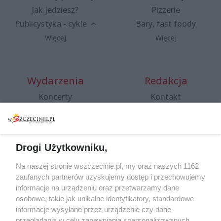
Jak jedziesz?
Pizzerie
Publicystyka - cykle
Bary, fast foody
Więcej
Więcej
Wydarzenia
Redakcja
Koncerty
Kontakt
Warsztaty
Regulamin i polityka
prywatności
Spacery i oprowadzania
Reklama
Jarmarki, festyny, pchle
Drogi Użytkowniku,
targi
Redakcja
Wernisaże
Specjalny koncert z okazji
Na naszej stronie wszczecinie.pl, my oraz naszych 1162
20. urodzin portalu
zaufanych partnerów uzyskujemy dostęp i przechowujemy
Więcej
wSzczecinie.pl
informacje na urządzeniu oraz przetwarzamy dane
osobowe, takie jak unikalne identyfikatory, standardowe
Regulamin konkursów
informacje wysyłane przez urządzenie czy dane
śniadaniówka "Hej
przeglądania w celu zapewniania spersonalizowanych