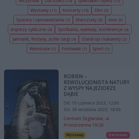
Wszystkie
Dla dzieci
Spektakle i opery
(14)
(13)
Wystawy
Koncerty
Film
(11)
(10)
(9)
Spacery i oprowadzania
Warsztaty
Inne
(7)
(6)
(5)
Imprezy cykliczne
Spotkania, wykłady, konferencje
(4)
(4)
Jarmarki, festyny, pchle targi
Stand-up i kabarety
(4)
(2)
Wernisaże
Festiwale
Sport
(1)
(1)
(1)
ROBIEN –
REWOLUCJONISTA NATURY
Z WYSPY NA JEZIORZE
DĄBIE
Od: 19 czerwca 2023, 12:00
Do: 30 września 2023, 18:00
Centrum Żeglarskie, ul.
Przestrzenna 19/20
Wystawy
Darmowe