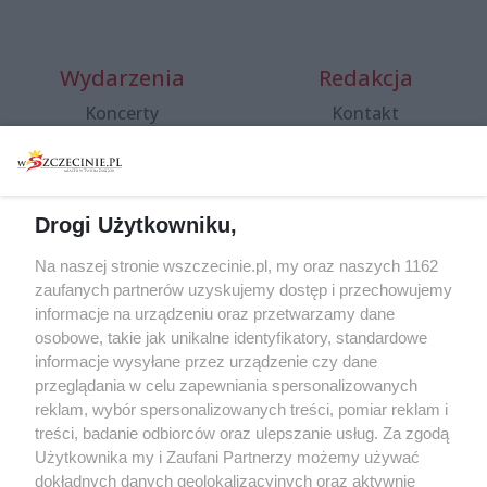
Wydarzenia
Redakcja
Koncerty
Kontakt
Warsztaty
Regulamin i polityka
prywatności
Spacery i oprowadzania
Reklama
Jarmarki, festyny, pchle
Drogi Użytkowniku,
targi
Redakcja
Wernisaże
Specjalny koncert z okazji
Na naszej stronie wszczecinie.pl, my oraz naszych 1162
20. urodzin portalu
zaufanych partnerów uzyskujemy dostęp i przechowujemy
Więcej
wSzczecinie.pl
informacje na urządzeniu oraz przetwarzamy dane
osobowe, takie jak unikalne identyfikatory, standardowe
Regulamin konkursów
informacje wysyłane przez urządzenie czy dane
śniadaniówka "Hej
przeglądania w celu zapewniania spersonalizowanych
Szczecin! Jest piątek!"
reklam, wybór spersonalizowanych treści, pomiar reklam i
treści, badanie odbiorców oraz ulepszanie usług. Za zgodą
Użytkownika my i Zaufani Partnerzy możemy używać
dokładnych danych geolokalizacyjnych oraz aktywnie