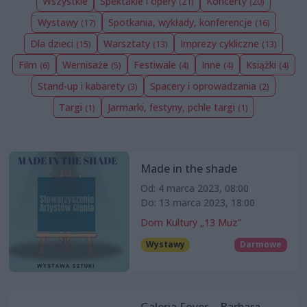
Wszystkie
Spektakle i opery
Koncerty
(21)
(20)
Wystawy
Spotkania, wykłady, konferencje
(17)
(16)
Dla dzieci
Warsztaty
Imprezy cykliczne
(15)
(13)
(13)
Film
Wernisaże
Festiwale
Inne
Książki
(6)
(5)
(4)
(4)
(4)
Stand-up i kabarety
Spacery i oprowadzania
(3)
(2)
Targi
Jarmarki, festyny, pchle targi
(1)
(1)
Made in the shade
Od: 4 marca 2023, 08:00
Do: 13 marca 2023, 18:00
Dom Kultury „13 Muz”
Wystawy
Darmowe