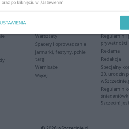
s
oraz po kliknięciu w „Ustawienia”.
Wydarzenia
Redakcja
USTAWIENIA
eki
Koncerty
Kontakt
nie
Warsztaty
Regulamin i 
prywatności
Spacery i oprowadzania
Reklama
Jarmarki, festyny, pchle
targi
Redakcja
ody
Wernisaże
Specjalny kon
20. urodzin p
Więcej
wSzczecinie.
Regulamin 
śniadaniówk
Szczecin! Jes
© 2026 wSzczecinie.pl