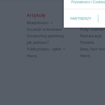
Prywatności
i
Cookie
Artykuły
Miejsca
PARTNERZY
Wiadomości
Kluby i dyskot
Szczecin w budowie
Puby i kawiar
Szczecińscy pionierzy
Restauracje
Jak jedziesz?
Pizzerie
Publicystyka - cykle
Bary, fast fo
Więcej
Więcej