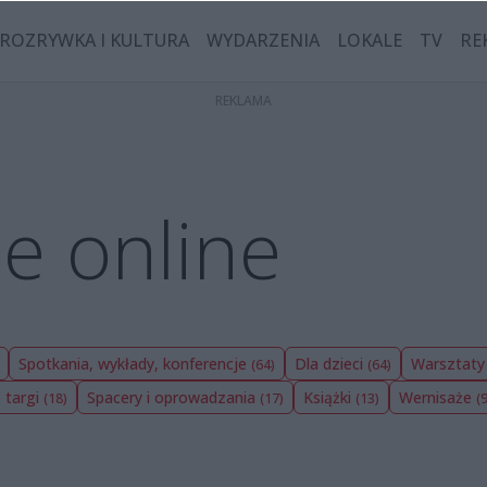
ROZRYWKA I KULTURA
WYDARZENIA
LOKALE
TV
RE
e online
Spotkania, wykłady, konferencje
Dla dzieci
Warsztat
(64)
(64)
e targi
Spacery i oprowadzania
Książki
Wernisaże
(18)
(17)
(13)
(9