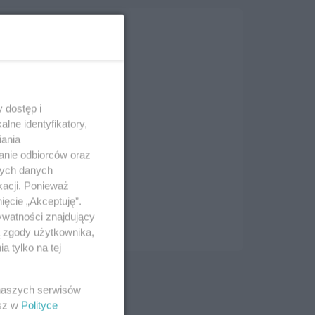
 dostęp i
lne identyfikatory,
iania
anie odbiorców oraz
nych danych
kacji. Ponieważ
ięcie „Akceptuję”.
ywatności znajdujący
ą zgody użytkownika,
 tylko na tej
 naszych serwisów
esz w
Polityce