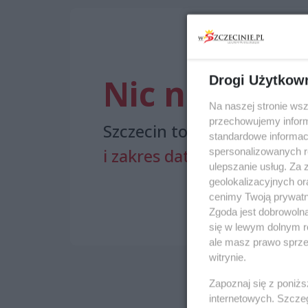
Nic nie znal
Drogi Użytkow
Na naszej stronie ws
przechowujemy informa
Szczecin to miasto pełne 
standardowe informac
i zakres dat
.
spersonalizowanych re
ulepszanie usług. Za
geolokalizacyjnych or
cenimy Twoją prywatno
Zgoda jest dobrowoln
się w lewym dolnym r
ale masz prawo sprzec
witrynie.
Zapoznaj się z poniż
internetowych. Szcze