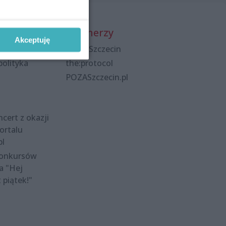
Partnerzy
Akceptuję
Praca Szczecin
polityka
the:protocol
POZASzczecin.pl
cert z okazji
ortalu
pl
konkursów
a "Hej
t piątek!"