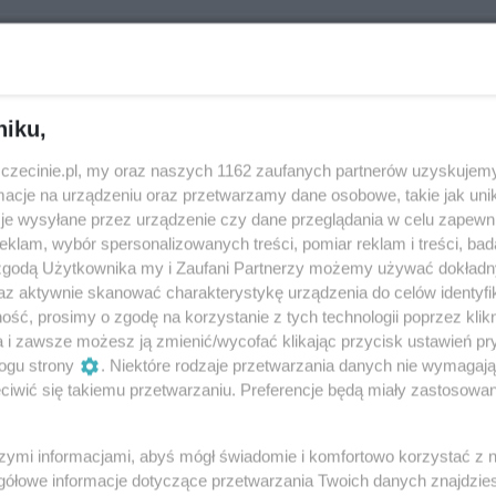
eziono?
niku,
zczecinie.pl, my oraz naszych 1162 zaufanych partnerów uzyskujemy
cje na urządzeniu oraz przetwarzamy dane osobowe, takie jak unika
wydarzeń - spróbuj
zmienić kategorię
je wysyłane przez urządzenie czy dane przeglądania w celu zapewn
klam, wybór spersonalizowanych treści, pomiar reklam i treści, bad
 zgodą Użytkownika my i Zaufani Partnerzy możemy używać dokład
az aktywnie skanować charakterystykę urządzenia do celów identyfi
ść, prosimy o zgodę na korzystanie z tych technologii poprzez klikn
a i zawsze możesz ją zmienić/wycofać klikając przycisk ustawień pr
ogu strony
. Niektóre rodzaje przetwarzania danych nie wymagaj
iwić się takiemu przetwarzaniu. Preferencje będą miały zastosowania
szymi informacjami, abyś mógł świadomie i komfortowo korzystać z
gółowe informacje dotyczące przetwarzania Twoich danych znajdzi