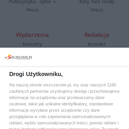
Publicystyka - cykle
Bary, fast foody
Więcej
Więcej
Wydarzenia
Redakcja
Koncerty
Kontakt
Warsztaty
Regulamin i polityka
prywatności
Spacery i oprowadzania
Reklama
Jarmarki, festyny, pchle
Drogi Użytkowniku,
targi
Redakcja
Wernisaże
Specjalny koncert z okazji
Na naszej stronie wszczecinie.pl, my oraz naszych 1160
20. urodzin portalu
zaufanych partnerów uzyskujemy dostęp i przechowujemy
Więcej
wSzczecinie.pl
informacje na urządzeniu oraz przetwarzamy dane
osobowe, takie jak unikalne identyfikatory, standardowe
Regulamin konkursów
informacje wysyłane przez urządzenie czy dane
śniadaniówka "Hej
przeglądania w celu zapewniania spersonalizowanych
Szczecin! Jest piątek!"
reklam, wybór spersonalizowanych treści, pomiar reklam i
treści, badanie odbiorców oraz ulepszanie usług. Za zgodą