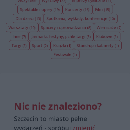
Wszystkie
Wystawy
Imprezy cykliczne
(22)
(21)
Spektakle i opery
Koncerty
Film
(19)
(16)
(15)
Dla dzieci
Spotkania, wykłady, konferencje
(13)
(10)
Warsztaty
Spacery i oprowadzania
Wernisaże
(10)
(8)
(7)
Inne
Jarmarki, festyny, pchle targi
Klubowe
(7)
(5)
(3)
Targi
Sport
Książki
Stand-up i kabarety
(3)
(2)
(1)
(1)
Festiwale
(1)
Nic nie znaleziono?
Szczecin to miasto pełne
wydarzeń - spróbuj
zmienić