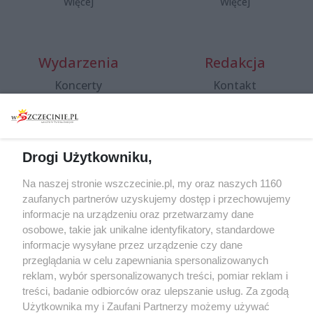
Więcej
Więcej
Wydarzenia
Redakcja
Koncerty
Kontakt
Warsztaty
Regulamin i polityka
prywatności
Spacery i oprowadzania
Reklama
Jarmarki, festyny, pchle
Drogi Użytkowniku,
targi
Redakcja
Wernisaże
Specjalny koncert z okazji
Na naszej stronie wszczecinie.pl, my oraz naszych 1160
20. urodzin portalu
zaufanych partnerów uzyskujemy dostęp i przechowujemy
Więcej
wSzczecinie.pl
informacje na urządzeniu oraz przetwarzamy dane
osobowe, takie jak unikalne identyfikatory, standardowe
Regulamin konkursów
informacje wysyłane przez urządzenie czy dane
śniadaniówka "Hej
przeglądania w celu zapewniania spersonalizowanych
Szczecin! Jest piątek!"
reklam, wybór spersonalizowanych treści, pomiar reklam i
treści, badanie odbiorców oraz ulepszanie usług. Za zgodą
Użytkownika my i Zaufani Partnerzy możemy używać