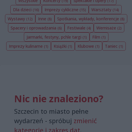
Wszystkie
Koncerty
Spektakle i opery
(19)
(17)
Dla dzieci
Imprezy cykliczne
Warsztaty
(16)
(15)
(14)
Wystawy
Inne
Spotkania, wykłady, konferencje
(12)
(8)
(8)
Spacery i oprowadzania
Festiwale
Wernisaże
(6)
(4)
(2)
Jarmarki, festyny, pchle targi
Film
(1)
(1)
Imprezy kulinarne
Książki
Klubowe
Taniec
(1)
(1)
(1)
(1)
Nic nie znaleziono?
Szczecin to miasto pełne
wydarzeń - spróbuj
zmienić
kategorię i zakres dat
.