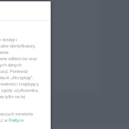
 dostęp i
lne identyfikatory,
iania
anie odbiorców oraz
nych danych
kacji. Ponieważ
ięcie „Akceptuję”.
ywatności znajdujący
ą zgody użytkownika,
 tylko na tej
 naszych serwisów
esz w
Polityce