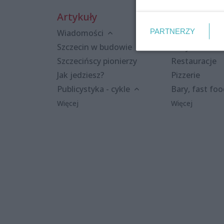
Artykuły
Miejsca
PARTNERZY
Wiadomości
Kluby i dyskot
Szczecin w budowie
Puby i kawiar
Szczecińscy pionierzy
Restauracje
Jak jedziesz?
Pizzerie
Publicystyka - cykle
Bary, fast fo
Więcej
Więcej