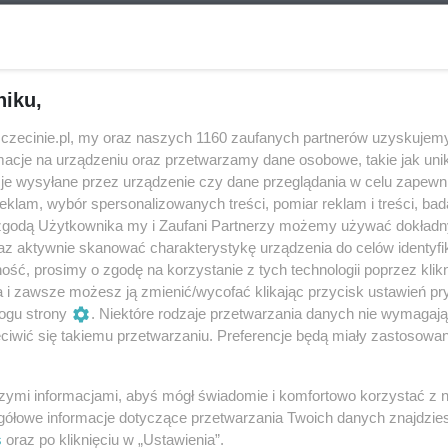
eziono?
niku,
zczecinie.pl, my oraz naszych 1160 zaufanych partnerów uzyskujemy
wydarzeń - spróbuj
zmienić kategorię
cje na urządzeniu oraz przetwarzamy dane osobowe, takie jak unika
je wysyłane przez urządzenie czy dane przeglądania w celu zapewn
klam, wybór spersonalizowanych treści, pomiar reklam i treści, bad
 zgodą Użytkownika my i Zaufani Partnerzy możemy używać dokład
az aktywnie skanować charakterystykę urządzenia do celów identyfi
ść, prosimy o zgodę na korzystanie z tych technologii poprzez klikn
a i zawsze możesz ją zmienić/wycofać klikając przycisk ustawień pr
ogu strony
. Niektóre rodzaje przetwarzania danych nie wymagaj
iwić się takiemu przetwarzaniu. Preferencje będą miały zastosowania
szymi informacjami, abyś mógł świadomie i komfortowo korzystać z
gółowe informacje dotyczące przetwarzania Twoich danych znajdzi
s
oraz po kliknięciu w „Ustawienia”.