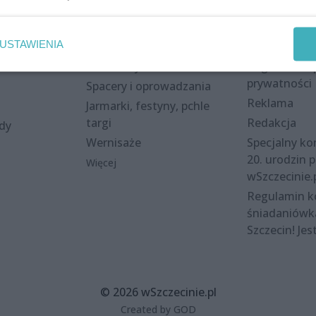
Wydarzenia
Redakcja
USTAWIENIA
eki
Koncerty
Kontakt
nie
Warsztaty
Regulamin i 
prywatności
Spacery i oprowadzania
Reklama
Jarmarki, festyny, pchle
targi
Redakcja
ody
Wernisaże
Specjalny kon
20. urodzin p
Więcej
wSzczecinie.
Regulamin 
śniadaniówk
Szczecin! Jes
© 2026 wSzczecinie.pl
Created by GOD