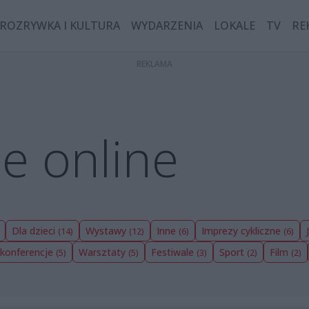
ROZRYWKA I KULTURA
WYDARZENIA
LOKALE
TV
RE
e online
Dla dzieci
Wystawy
Inne
Imprezy cykliczne
(14)
(12)
(6)
(6)
 konferencje
Warsztaty
Festiwale
Sport
Film
(5)
(5)
(3)
(2)
(2)