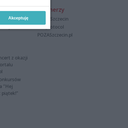
Partnerzy
Akceptuję
Praca Szczecin
polityka
the:protocol
POZASzczecin.pl
cert z okazji
ortalu
pl
konkursów
a "Hej
t piątek!"