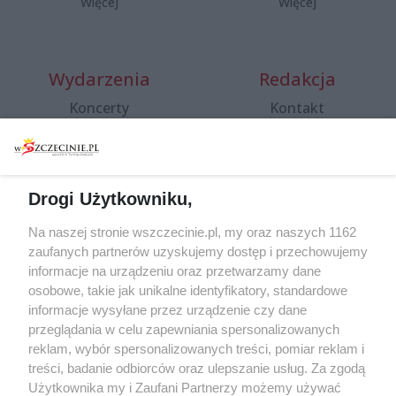
Więcej
Więcej
Wydarzenia
Redakcja
Koncerty
Kontakt
Warsztaty
Regulamin i polityka
prywatności
Spacery i oprowadzania
Reklama
Jarmarki, festyny, pchle
Drogi Użytkowniku,
targi
Redakcja
Wernisaże
Specjalny koncert z okazji
Na naszej stronie wszczecinie.pl, my oraz naszych 1162
20. urodzin portalu
zaufanych partnerów uzyskujemy dostęp i przechowujemy
Więcej
wSzczecinie.pl
informacje na urządzeniu oraz przetwarzamy dane
osobowe, takie jak unikalne identyfikatory, standardowe
Regulamin konkursów
informacje wysyłane przez urządzenie czy dane
śniadaniówka "Hej
przeglądania w celu zapewniania spersonalizowanych
Szczecin! Jest piątek!"
reklam, wybór spersonalizowanych treści, pomiar reklam i
treści, badanie odbiorców oraz ulepszanie usług. Za zgodą
Użytkownika my i Zaufani Partnerzy możemy używać