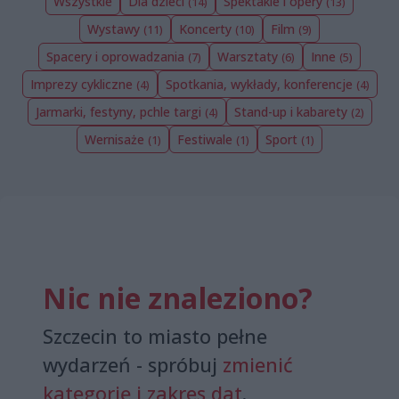
Wszystkie
Dla dzieci
Spektakle i opery
(14)
(13)
Wystawy
Koncerty
Film
(11)
(10)
(9)
Spacery i oprowadzania
Warsztaty
Inne
(7)
(6)
(5)
Imprezy cykliczne
Spotkania, wykłady, konferencje
(4)
(4)
Jarmarki, festyny, pchle targi
Stand-up i kabarety
(4)
(2)
Wernisaże
Festiwale
Sport
(1)
(1)
(1)
Nic nie znaleziono?
Szczecin to miasto pełne
wydarzeń - spróbuj
zmienić
kategorię i zakres dat
.