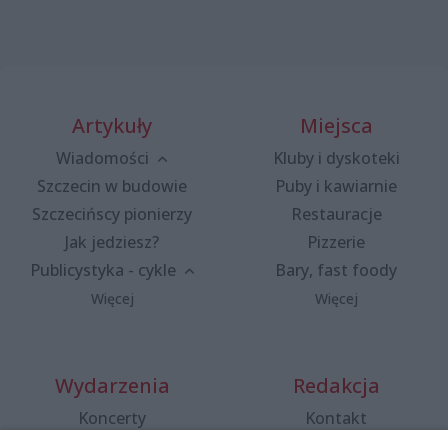
Artykuły
Miejsca
Wiadomości
Kluby i dyskoteki
Szczecin w budowie
Puby i kawiarnie
Szczecińscy pionierzy
Restauracje
Jak jedziesz?
Pizzerie
Publicystyka - cykle
Bary, fast foody
Więcej
Więcej
Wydarzenia
Redakcja
Koncerty
Kontakt
Warsztaty
Regulamin i polityka