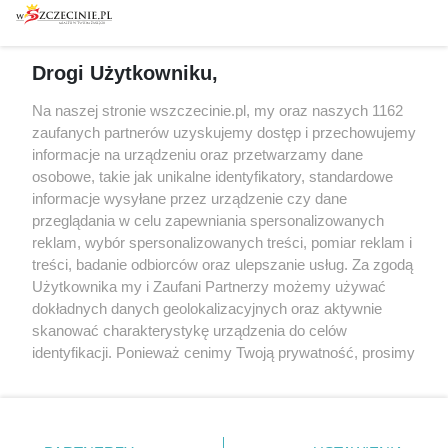
prywatności
Spacery i oprowadzania
Reklama
Jarmarki, festyny, pchle
Drogi Użytkowniku,
targi
Redakcja
Wernisaże
Specjalny koncert z okazji
Na naszej stronie wszczecinie.pl, my oraz naszych 1162
20. urodzin portalu
zaufanych partnerów uzyskujemy dostęp i przechowujemy
Więcej
wSzczecinie.pl
informacje na urządzeniu oraz przetwarzamy dane
osobowe, takie jak unikalne identyfikatory, standardowe
Regulamin konkursów
informacje wysyłane przez urządzenie czy dane
śniadaniówka "Hej
przeglądania w celu zapewniania spersonalizowanych
Szczecin! Jest piątek!"
reklam, wybór spersonalizowanych treści, pomiar reklam i
treści, badanie odbiorców oraz ulepszanie usług. Za zgodą
Użytkownika my i Zaufani Partnerzy możemy używać
dokładnych danych geolokalizacyjnych oraz aktywnie
Partnerzy
skanować charakterystykę urządzenia do celów
Praca Szczecin
identyfikacji. Ponieważ cenimy Twoją prywatność, prosimy
o zgodę na korzystanie z tych technologii poprzez
the:protocol
kliknięcie „Akceptuję”. Zgoda jest dobrowolna i zawsze
POZASzczecin.pl
możesz ją zmienić/wycofać klikając przycisk ustawień
prywatności znajdujący się w lewym dolnym rogu strony