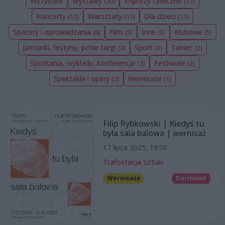
Wszystkie
Wystawy
Imprezy cykliczne
(20)
(17)
Koncerty
Warsztaty
Dla dzieci
(12)
(11)
(11)
Spacery i oprowadzania
Film
Inne
Klubowe
(6)
(5)
(5)
(5)
Jarmarki, festyny, pchle targi
Sport
Taniec
(3)
(3)
(2)
Spotkania, wykłady, konferencje
Festiwale
(2)
(2)
Spektakle i opery
Wernisaże
(2)
(1)
Filip Rybkowski | Kiedyś tu
była sala balowa | wernisaż
17 lipca 2025, 19:00
Trafostacja Sztuki
Wernisaże
Darmowe