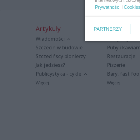
Prywatności
i
Cookie
Artykuły
Miejsca
PARTNERZY
Wiadomości
Kluby i dyskot
Szczecin w budowie
Puby i kawiar
Szczecińscy pionierzy
Restauracje
Jak jedziesz?
Pizzerie
Publicystyka - cykle
Bary, fast fo
Więcej
Więcej