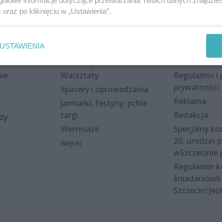
s
oraz po kliknięciu w „Ustawienia”.
Wydarzenia
Redakcja
USTAWIENIA
eki
Koncerty
Kontakt
nie
Warsztaty
Regulamin i 
prywatności
Spacery i oprowadzania
Reklama
Jarmarki, festyny, pchle
targi
Redakcja
ody
Wernisaże
Specjalny kon
20. urodzin p
Więcej
wSzczecinie.
Regulamin 
śniadaniówk
Szczecin! Jes