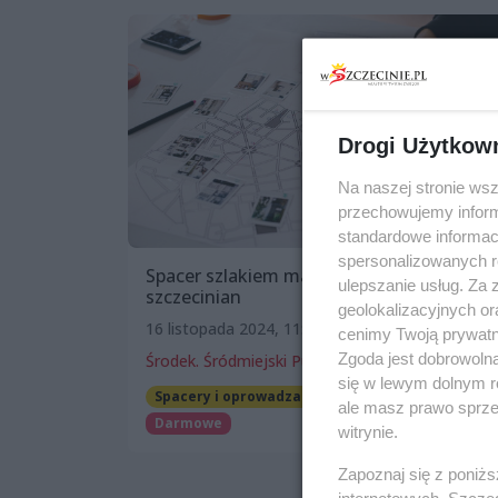
Drogi Użytkow
Na naszej stronie ws
przechowujemy informa
standardowe informac
spersonalizowanych re
Spacer szlakiem map stworzonych przez
ulepszanie usług. Za
szczecinian
geolokalizacyjnych or
16 listopada 2024, 11:00
cenimy Twoją prywatno
Zgoda jest dobrowoln
Środek. Śródmiejski Punkt Sąsiedzki
się w lewym dolnym r
Spacery i oprowadzania
Wernisaże
ale masz prawo sprzec
Darmowe
witrynie.
Zapoznaj się z poniż
internetowych. Szcze