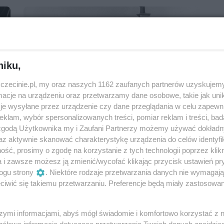
niku,
zczecinie.pl, my oraz naszych 1162 zaufanych partnerów uzyskujemy
cje na urządzeniu oraz przetwarzamy dane osobowe, takie jak unika
je wysyłane przez urządzenie czy dane przeglądania w celu zapewn
klam, wybór spersonalizowanych treści, pomiar reklam i treści, bad
Max Cegielski & Janek Simon | One man
 zgodą Użytkownika my i Zaufani Partnerzy możemy używać dokład
does not rule a nation | wystawa
az aktywnie skanować charakterystykę urządzenia do celów identyfi
Od: 20 września 2024, 11:00
ść, prosimy o zgodę na korzystanie z tych technologii poprzez klikn
Do: 24 listopada 2024, 19:00
a i zawsze możesz ją zmienić/wycofać klikając przycisk ustawień pr
ogu strony
. Niektóre rodzaje przetwarzania danych nie wymagaj
Trafostacja Sztuki
iwić się takiemu przetwarzaniu. Preferencje będą miały zastosowania
Wernisaże
szymi informacjami, abyś mógł świadomie i komfortowo korzystać z
gółowe informacje dotyczące przetwarzania Twoich danych znajdzi