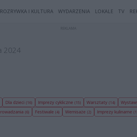
ROZRYWKA I KULTURA
WYDARZENIA
LOKALE
TV
RE
da 2024
Dla dzieci
Imprezy cykliczne
Warsztaty
Wysta
(16)
(15)
(14)
oprowadzania
Festiwale
Wernisaże
Imprezy kulinarne
(6)
(4)
(2)
(1