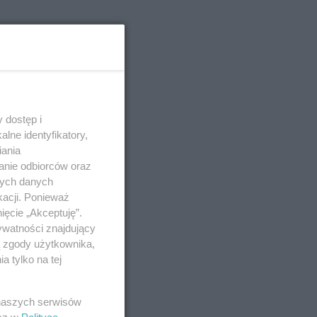
 dostęp i
lne identyfikatory,
iania
anie odbiorców oraz
nych danych
kacji. Ponieważ
ięcie „Akceptuję”.
ywatności znajdujący
ą zgody użytkownika,
 tylko na tej
 naszych serwisów
esz w
Polityce