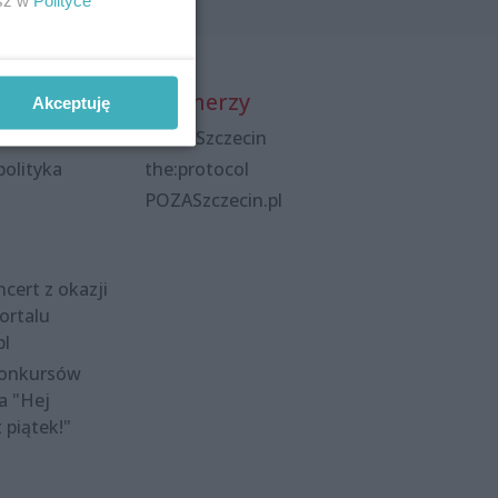
Partnerzy
Akceptuję
Praca Szczecin
polityka
the:protocol
POZASzczecin.pl
cert z okazji
ortalu
pl
konkursów
a "Hej
t piątek!"