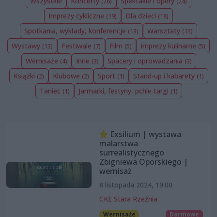
Wszystkie
Koncerty
Spektakle i opery
(26)
(24)
Imprezy cykliczne
Dla dzieci
(19)
(18)
Spotkania, wykłady, konferencje
Warsztaty
(13)
(13)
Wystawy
Festiwale
Film
Imprezy kulinarne
(13)
(7)
(5)
(5)
Wernisaże
Inne
Spacery i oprowadzania
(4)
(3)
(3)
Książki
Klubowe
Sport
Stand-up i kabarety
(2)
(2)
(1)
(1)
Taniec
Jarmarki, festyny, pchle targi
(1)
(1)
Exsilium | wystawa
malarstwa
surrealistycznego
Zbigniewa Oporskiego |
wernisaż
8 listopada 2024, 19:00
CKE Stara Rzeźnia
Wernisaże
Darmowe