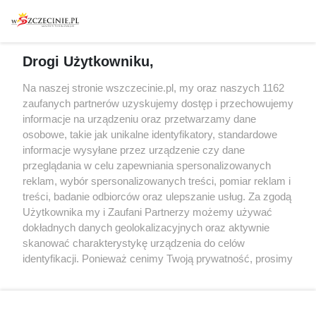
Warsztaty
Regulamin i polityka
prywatności
Spacery i oprowadzania
Reklama
Jarmarki, festyny, pchle
Drogi Użytkowniku,
targi
Redakcja
Wernisaże
Specjalny koncert z okazji
Na naszej stronie wszczecinie.pl, my oraz naszych 1162
20. urodzin portalu
zaufanych partnerów uzyskujemy dostęp i przechowujemy
Więcej
wSzczecinie.pl
informacje na urządzeniu oraz przetwarzamy dane
osobowe, takie jak unikalne identyfikatory, standardowe
Regulamin konkursów
informacje wysyłane przez urządzenie czy dane
śniadaniówka "Hej
przeglądania w celu zapewniania spersonalizowanych
Szczecin! Jest piątek!"
reklam, wybór spersonalizowanych treści, pomiar reklam i
treści, badanie odbiorców oraz ulepszanie usług. Za zgodą
Użytkownika my i Zaufani Partnerzy możemy używać
dokładnych danych geolokalizacyjnych oraz aktywnie
Partnerzy
skanować charakterystykę urządzenia do celów
Praca Szczecin
identyfikacji. Ponieważ cenimy Twoją prywatność, prosimy
o zgodę na korzystanie z tych technologii poprzez
the:protocol
kliknięcie „Akceptuję”. Zgoda jest dobrowolna i zawsze
POZASzczecin.pl
możesz ją zmienić/wycofać klikając przycisk ustawień