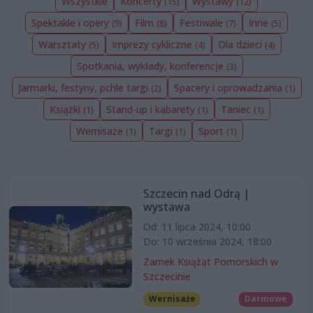
Wszystkie
Koncerty
Wystawy
(15)
(12)
Spektakle i opery
Film
Festiwale
Inne
(9)
(8)
(7)
(5)
Warsztaty
Imprezy cykliczne
Dla dzieci
(5)
(4)
(4)
Spotkania, wykłady, konferencje
(3)
Jarmarki, festyny, pchle targi
Spacery i oprowadzania
(2)
(1)
Książki
Stand-up i kabarety
Taniec
(1)
(1)
(1)
Wernisaże
Targi
Sport
(1)
(1)
(1)
Szczecin nad Odrą |
wystawa
Od: 11 lipca 2024, 10:00
Do: 10 września 2024, 18:00
Zamek Książąt Pomorskich w
Szczecinie
Wernisaże
Darmowe