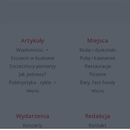
Artykuły
Miejsca
Wiadomości
Kluby i dyskoteki
Szczecin w budowie
Puby i kawiarnie
Szczecińscy pionierzy
Restauracje
Jak jedziesz?
Pizzerie
Publicystyka - cykle
Bary, fast foody
Więcej
Więcej
Wydarzenia
Redakcja
Koncerty
Kontakt