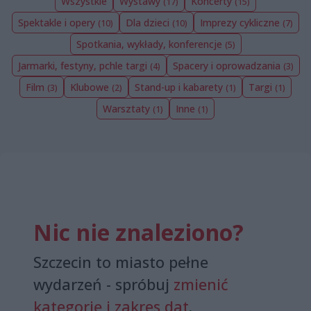
Wszystkie
Wystawy
Koncerty
(17)
(15)
Spektakle i opery
Dla dzieci
Imprezy cykliczne
(10)
(10)
(7)
Spotkania, wykłady, konferencje
(5)
Jarmarki, festyny, pchle targi
Spacery i oprowadzania
(4)
(3)
Film
Klubowe
Stand-up i kabarety
Targi
(3)
(2)
(1)
(1)
Warsztaty
Inne
(1)
(1)
Nic nie znaleziono?
Szczecin to miasto pełne
wydarzeń - spróbuj
zmienić
kategorię i zakres dat
.