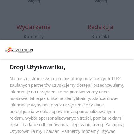
Więcej
Więcej
Wydarzenia
Redakcja
Koncerty
Kontakt
Warsztaty
Regulamin i polityka
prywatności
Spacery i oprowadzania
Reklama
Jarmarki, festyny, pchle
Drogi Użytkowniku,
targi
Redakcja
Wernisaże
Specjalny koncert z okazji
Na naszej stronie wszczecinie.pl, my oraz naszych 1162
20. urodzin portalu
zaufanych partnerów uzyskujemy dostęp i przechowujemy
Więcej
wSzczecinie.pl
informacje na urządzeniu oraz przetwarzamy dane
osobowe, takie jak unikalne identyfikatory, standardowe
Regulamin konkursów
informacje wysyłane przez urządzenie czy dane
śniadaniówka "Hej
przeglądania w celu zapewniania spersonalizowanych
Szczecin! Jest piątek!"
reklam, wybór spersonalizowanych treści, pomiar reklam i
treści, badanie odbiorców oraz ulepszanie usług. Za zgodą
Użytkownika my i Zaufani Partnerzy możemy używać