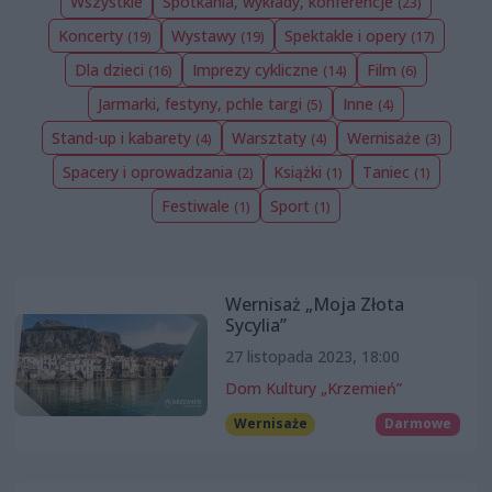
Wszystkie
Spotkania, wykłady, konferencje
(23)
Koncerty
Wystawy
Spektakle i opery
(19)
(19)
(17)
Dla dzieci
Imprezy cykliczne
Film
(16)
(14)
(6)
Jarmarki, festyny, pchle targi
Inne
(5)
(4)
Stand-up i kabarety
Warsztaty
Wernisaże
(4)
(4)
(3)
Spacery i oprowadzania
Książki
Taniec
(2)
(1)
(1)
Festiwale
Sport
(1)
(1)
Wernisaż „Moja Złota
Sycylia”
27 listopada 2023, 18:00
Dom Kultury „Krzemień”
Wernisaże
Darmowe