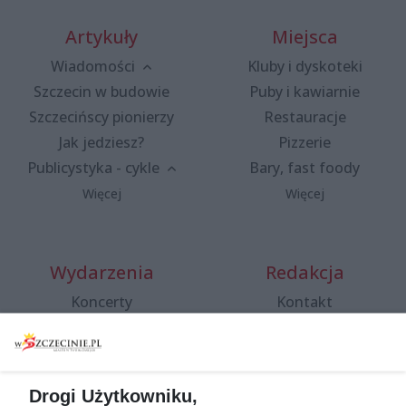
Artykuły
Miejsca
Wiadomości
Kluby i dyskoteki
Szczecin w budowie
Puby i kawiarnie
Szczecińscy pionierzy
Restauracje
Jak jedziesz?
Pizzerie
Publicystyka - cykle
Bary, fast foody
Więcej
Więcej
Wydarzenia
Redakcja
Koncerty
Kontakt
Warsztaty
Regulamin i polityka
prywatności
Spacery i oprowadzania
Reklama
Jarmarki, festyny, pchle
Drogi Użytkowniku,
targi
Redakcja