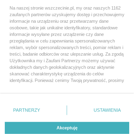
Wernisaże
Specjalny koncert z okazji
Na naszej stronie wszczecinie.pl, my oraz naszych 1162
20. urodzin portalu
zaufanych partnerów uzyskujemy dostęp i przechowujemy
Więcej
wSzczecinie.pl
informacje na urządzeniu oraz przetwarzamy dane
osobowe, takie jak unikalne identyfikatory, standardowe
Regulamin konkursów
informacje wysyłane przez urządzenie czy dane
śniadaniówka "Hej
przeglądania w celu zapewniania spersonalizowanych
Szczecin! Jest piątek!"
reklam, wybór spersonalizowanych treści, pomiar reklam i
treści, badanie odbiorców oraz ulepszanie usług. Za zgodą
Użytkownika my i Zaufani Partnerzy możemy używać
dokładnych danych geolokalizacyjnych oraz aktywnie
Partnerzy
skanować charakterystykę urządzenia do celów
Praca Szczecin
identyfikacji. Ponieważ cenimy Twoją prywatność, prosimy
o zgodę na korzystanie z tych technologii poprzez
the:protocol
kliknięcie „Akceptuję”. Zgoda jest dobrowolna i zawsze
POZASzczecin.pl
możesz ją zmienić/wycofać klikając przycisk ustawień
prywatności znajdujący się w lewym dolnym rogu strony
PARTNERZY
USTAWIENIA
. Niektóre rodzaje przetwarzania danych nie wymagają
zgody użytkownika, ale masz prawo sprzeciwić się
© 2026 wSzczecinie.pl
takiemu przetwarzaniu. Preferencje będą miały
Akceptuję
Created by GOD
zastosowania tylko na tej witrynie.