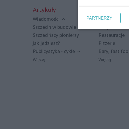
Artykuły
Miejsca
PARTNERZY
Wiadomości
Kluby i dyskot
Szczecin w budowie
Puby i kawiar
Szczecińscy pionierzy
Restauracje
Jak jedziesz?
Pizzerie
Publicystyka - cykle
Bary, fast fo
Więcej
Więcej