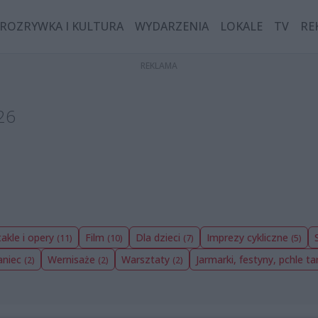
ROZRYWKA I KULTURA
WYDARZENIA
LOKALE
TV
RE
26
akle i opery
Film
Dla dzieci
Imprezy cykliczne
(11)
(10)
(7)
(5)
aniec
Wernisaże
Warsztaty
Jarmarki, festyny, pchle ta
(2)
(2)
(2)