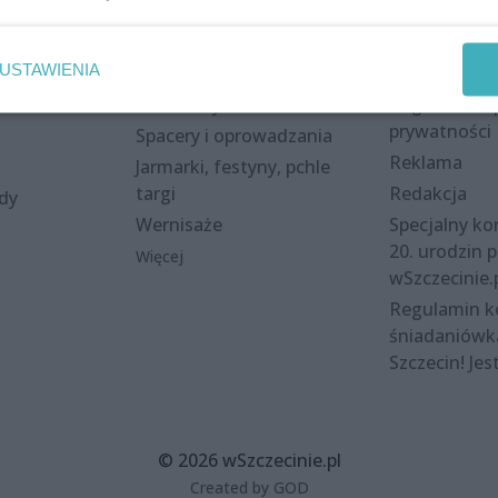
Wydarzenia
Redakcja
USTAWIENIA
eki
Koncerty
Kontakt
nie
Warsztaty
Regulamin i 
prywatności
Spacery i oprowadzania
Reklama
Jarmarki, festyny, pchle
targi
Redakcja
ody
Wernisaże
Specjalny kon
20. urodzin p
Więcej
wSzczecinie.
Regulamin 
śniadaniówk
Szczecin! Jes
© 2026 wSzczecinie.pl
Created by GOD