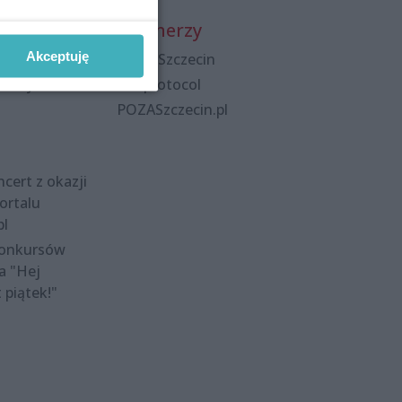
Partnerzy
Akceptuję
Praca Szczecin
polityka
the:protocol
POZASzczecin.pl
cert z okazji
ortalu
pl
konkursów
a "Hej
t piątek!"