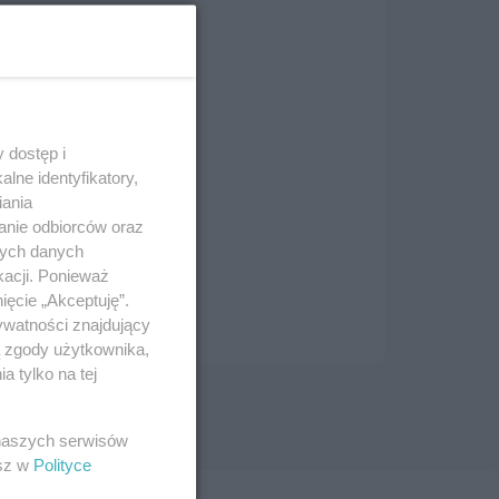
 dostęp i
lne identyfikatory,
iania
anie odbiorców oraz
nych danych
kacji. Ponieważ
ięcie „Akceptuję”.
ywatności znajdujący
ą zgody użytkownika,
 tylko na tej
 naszych serwisów
esz w
Polityce