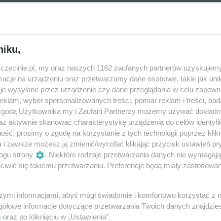
eziono?
niku,
zczecinie.pl, my oraz naszych 1162 zaufanych partnerów uzyskujemy
wydarzeń - spróbuj
zmienić kategorię
cje na urządzeniu oraz przetwarzamy dane osobowe, takie jak unika
je wysyłane przez urządzenie czy dane przeglądania w celu zapewn
klam, wybór spersonalizowanych treści, pomiar reklam i treści, bad
 zgodą Użytkownika my i Zaufani Partnerzy możemy używać dokład
az aktywnie skanować charakterystykę urządzenia do celów identyfi
ść, prosimy o zgodę na korzystanie z tych technologii poprzez klikn
a i zawsze możesz ją zmienić/wycofać klikając przycisk ustawień pr
ogu strony
. Niektóre rodzaje przetwarzania danych nie wymagaj
iwić się takiemu przetwarzaniu. Preferencje będą miały zastosowania
szymi informacjami, abyś mógł świadomie i komfortowo korzystać z
gółowe informacje dotyczące przetwarzania Twoich danych znajdzi
s
oraz po kliknięciu w „Ustawienia”.