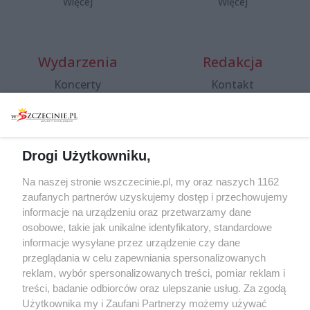
Więcej
Więcej
Wydarzenia
Redakcja
Koncerty
Kontakt
Warsztaty
Regulamin i polityka
prywatności
Spacery i oprowadzania
Reklama
Jarmarki, festyny, pchle
Drogi Użytkowniku,
targi
Redakcja
Wernisaże
Specjalny koncert z okazji
Na naszej stronie wszczecinie.pl, my oraz naszych 1162
20. urodzin portalu
zaufanych partnerów uzyskujemy dostęp i przechowujemy
Więcej
wSzczecinie.pl
informacje na urządzeniu oraz przetwarzamy dane
osobowe, takie jak unikalne identyfikatory, standardowe
Regulamin konkursów
informacje wysyłane przez urządzenie czy dane
śniadaniówka "Hej
przeglądania w celu zapewniania spersonalizowanych
Szczecin! Jest piątek!"
reklam, wybór spersonalizowanych treści, pomiar reklam i
treści, badanie odbiorców oraz ulepszanie usług. Za zgodą
Użytkownika my i Zaufani Partnerzy możemy używać