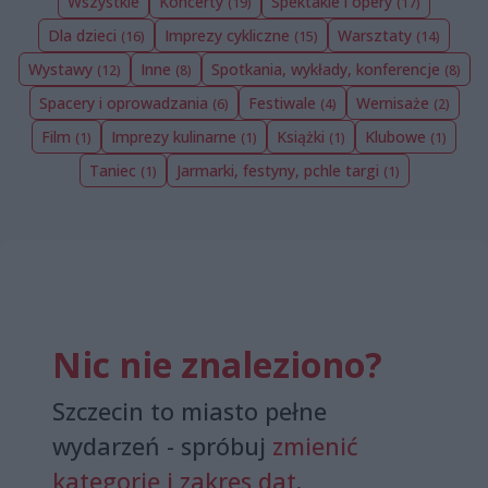
Wszystkie
Koncerty
Spektakle i opery
(19)
(17)
Dla dzieci
Imprezy cykliczne
Warsztaty
(16)
(15)
(14)
Wystawy
Inne
Spotkania, wykłady, konferencje
(12)
(8)
(8)
Spacery i oprowadzania
Festiwale
Wernisaże
(6)
(4)
(2)
Film
Imprezy kulinarne
Książki
Klubowe
(1)
(1)
(1)
(1)
Taniec
Jarmarki, festyny, pchle targi
(1)
(1)
Nic nie znaleziono?
Szczecin to miasto pełne
wydarzeń - spróbuj
zmienić
kategorię i zakres dat
.