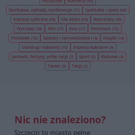
Wszystkie
Koncerty
(90)
Spotkania, wykłady, konferencje
Spektakle i opery
(71)
(66)
Imprezy cykliczne
Dla dzieci
Warsztaty
(58)
(56)
(49)
Wystawy
Film
Inne
Wernisaże
(28)
(27)
(27)
(15)
Festiwale
Spacery i oprowadzania
Książki
(15)
(14)
(14)
Stand-up i kabarety
Imprezy kulinarne
(10)
(9)
Jarmarki, festyny, pchle targi
Sport
Klubowe
(7)
(5)
(4)
Taniec
Targi
(3)
(2)
Nic nie znaleziono?
Szczecin to miasto pełne