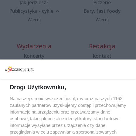
Jak jedziesz?
Pizzerie
Publicystyka - cykle
Bary, fast foody
Więcej
Więcej
Wydarzenia
Redakcja
Koncerty
Kontakt
Warsztaty
Regulamin i polityka
prywatności
Spacery i oprowadzania
Reklama
Jarmarki, festyny, pchle
Drogi Użytkowniku,
targi
Redakcja
Wernisaże
Specjalny koncert z okazji
Na naszej stronie wszczecinie.pl, my oraz naszych 1162
20. urodzin portalu
zaufanych partnerów uzyskujemy dostęp i przechowujemy
Więcej
wSzczecinie.pl
informacje na urządzeniu oraz przetwarzamy dane
osobowe, takie jak unikalne identyfikatory, standardowe
Regulamin konkursów
informacje wysyłane przez urządzenie czy dane
śniadaniówka "Hej
przeglądania w celu zapewniania spersonalizowanych
Szczecin! Jest piątek!"