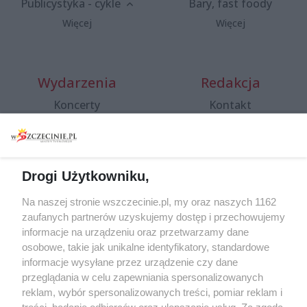
Publicystyka - cykle
Bary, fast foody
Więcej
Więcej
Wydarzenia
Redakcja
Koncerty
Kontakt
Warsztaty
Regulamin i polityka
prywatności
Spacery i oprowadzania
Reklama
Jarmarki, festyny, pchle
Drogi Użytkowniku,
targi
Redakcja
Wernisaże
Specjalny koncert z okazji
Na naszej stronie wszczecinie.pl, my oraz naszych 1162
20. urodzin portalu
zaufanych partnerów uzyskujemy dostęp i przechowujemy
Więcej
wSzczecinie.pl
informacje na urządzeniu oraz przetwarzamy dane
osobowe, takie jak unikalne identyfikatory, standardowe
Regulamin konkursów
informacje wysyłane przez urządzenie czy dane
śniadaniówka "Hej
przeglądania w celu zapewniania spersonalizowanych
Szczecin! Jest piątek!"
reklam, wybór spersonalizowanych treści, pomiar reklam i
treści, badanie odbiorców oraz ulepszanie usług. Za zgodą