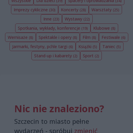
Wszystkie
Dla dzieci
Spacery i oprowadzania
(39)
(34)
Imprezy cykliczne
Koncerty
Warsztaty
(30)
(28)
(25)
Inne
Wystawy
(23)
(22)
Spotkania, wykłady, konferencje
Klubowe
(19)
(8)
Wernisaże
Spektakle i opery
Film
Festiwale
(8)
(8)
(8)
(6)
Jarmarki, festyny, pchle targi
Książki
Taniec
(6)
(5)
(5)
Stand-up i kabarety
Sport
(2)
(2)
Nic nie znaleziono?
Szczecin to miasto pełne
wydarzeń - spróbuj
zmienić