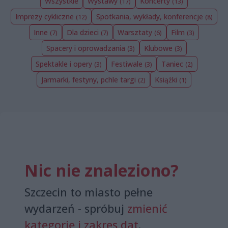
Wszystkie
Wystawy
Koncerty
(17)
(13)
Imprezy cykliczne
Spotkania, wykłady, konferencje
(12)
(8)
Inne
Dla dzieci
Warsztaty
Film
(7)
(7)
(6)
(3)
Spacery i oprowadzania
Klubowe
(3)
(3)
Spektakle i opery
Festiwale
Taniec
(3)
(3)
(2)
Jarmarki, festyny, pchle targi
Książki
(2)
(1)
Nic nie znaleziono?
Szczecin to miasto pełne
wydarzeń - spróbuj
zmienić
kategorię i zakres dat
.