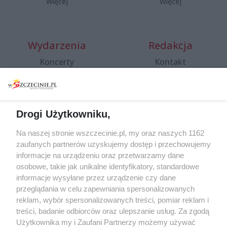
Więcej
Więcej
Wydarzenia
Redakcja
Koncerty
Kontakt
Warsztaty
Regulamin i polityka
prywatności
Spacery i oprowadzania
Reklama
Jarmarki, festyny, pchle
Drogi Użytkowniku,
targi
Redakcja
Wernisaże
Specjalny koncert z okazji
Na naszej stronie wszczecinie.pl, my oraz naszych 1162
20. urodzin portalu
zaufanych partnerów uzyskujemy dostęp i przechowujemy
Więcej
wSzczecinie.pl
informacje na urządzeniu oraz przetwarzamy dane
osobowe, takie jak unikalne identyfikatory, standardowe
Regulamin konkursów
informacje wysyłane przez urządzenie czy dane
śniadaniówka "Hej
przeglądania w celu zapewniania spersonalizowanych
Szczecin! Jest piątek!"
reklam, wybór spersonalizowanych treści, pomiar reklam i
treści, badanie odbiorców oraz ulepszanie usług. Za zgodą
Użytkownika my i Zaufani Partnerzy możemy używać