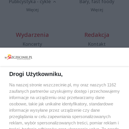
Publicystyka - cykle
Bary, fast foody
Więcej
Więcej
Wydarzenia
Redakcja
Koncerty
Kontakt
Warsztaty
Regulamin i polityka
prywatności
Spacery i oprowadzania
Reklama
Jarmarki, festyny, pchle
Drogi Użytkowniku,
targi
Redakcja
Wernisaże
Specjalny koncert z okazji
Na naszej stronie wszczecinie.pl, my oraz naszych 1162
20. urodzin portalu
zaufanych partnerów uzyskujemy dostęp i przechowujemy
Więcej
wSzczecinie.pl
informacje na urządzeniu oraz przetwarzamy dane
osobowe, takie jak unikalne identyfikatory, standardowe
Regulamin konkursów
informacje wysyłane przez urządzenie czy dane
śniadaniówka "Hej
przeglądania w celu zapewniania spersonalizowanych
Szczecin! Jest piątek!"
reklam, wybór spersonalizowanych treści, pomiar reklam i
treści, badanie odbiorców oraz ulepszanie usług. Za zgodą