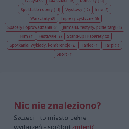
Wszystkie
Dla dzieci
Koncerty
(15)
(14)
Spektakle i opery
Wystawy
Inne
(14)
(12)
(8)
Warsztaty
Imprezy cykliczne
(8)
(6)
Spacery i oprowadzania
Jarmarki, festyny, pchle targi
(5)
(4)
Film
Festiwale
Stand-up i kabarety
(4)
(3)
(2)
Spotkania, wykłady, konferencje
Taniec
Targi
(2)
(1)
(1)
Sport
(1)
Nic nie znaleziono?
Szczecin to miasto pełne
wydarzeń - spróbuj
zmienić