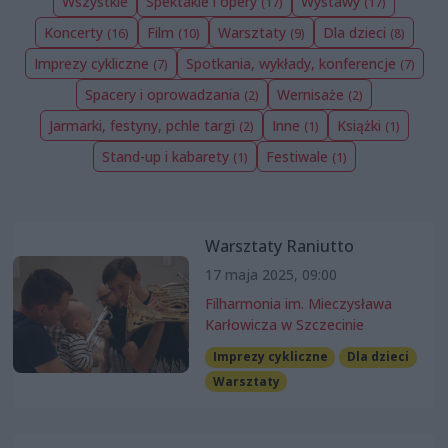
Wszystkie
Spektakle i opery
Wystawy
(17)
(17)
Koncerty
Film
Warsztaty
Dla dzieci
(16)
(10)
(9)
(8)
Imprezy cykliczne
Spotkania, wykłady, konferencje
(7)
(7)
Spacery i oprowadzania
Wernisaże
(2)
(2)
Jarmarki, festyny, pchle targi
Inne
Książki
(2)
(1)
(1)
Stand-up i kabarety
Festiwale
(1)
(1)
Warsztaty Raniutto
17 maja 2025, 09:00
Filharmonia im. Mieczysława
Karłowicza w Szczecinie
Imprezy cykliczne
Dla dzieci
Warsztaty