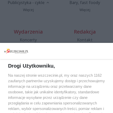
Publicystyka - cykle
Bary, fast foody
Więcej
Więcej
Wydarzenia
Redakcja
Koncerty
Kontakt
Warsztaty
Regulamin i polityka
prywatności
Spacery i oprowadzania
Reklama
Jarmarki, festyny, pchle
Drogi Użytkowniku,
targi
Redakcja
Wernisaże
Specjalny koncert z okazji
Na naszej stronie wszczecinie.pl, my oraz naszych 1162
20. urodzin portalu
zaufanych partnerów uzyskujemy dostęp i przechowujemy
Więcej
wSzczecinie.pl
informacje na urządzeniu oraz przetwarzamy dane
osobowe, takie jak unikalne identyfikatory, standardowe
Regulamin konkursów
informacje wysyłane przez urządzenie czy dane
śniadaniówka "Hej
przeglądania w celu zapewniania spersonalizowanych
Szczecin! Jest piątek!"
reklam, wybór spersonalizowanych treści, pomiar reklam i