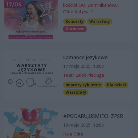
kościół OO. Dominikanówul.
Ofiar Katynia 1
Koncerty
Warsztaty
Darmowe
Łamańce językowe
17 maja 2025, 13:00
Teatr Lalek Pleciuga
Imprezy cykliczne
Dla dzieci
Warsztaty
#PODARUJUSMIECHZPSR
18 maja 2025, 12:00
Hala Odra