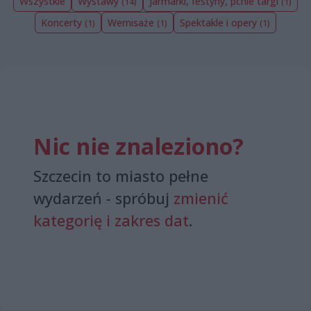
Wszystkie
Wystawy
Jarmarki, festyny, pchle targi
(14)
(1)
Koncerty
Wernisaże
Spektakle i opery
(1)
(1)
(1)
Nic nie znaleziono?
Szczecin to miasto pełne
wydarzeń - spróbuj
zmienić
kategorię i zakres dat
.