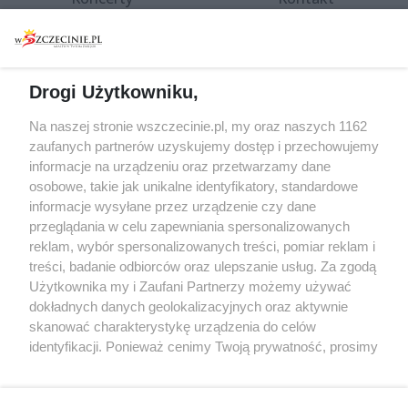
Warsztaty
Regulamin i polityka
prywatności
Spacery i oprowadzania
Reklama
Jarmarki, festyny, pchle
Drogi Użytkowniku,
targi
Redakcja
Wernisaże
Specjalny koncert z okazji
Na naszej stronie wszczecinie.pl, my oraz naszych 1162
20. urodzin portalu
zaufanych partnerów uzyskujemy dostęp i przechowujemy
Więcej
wSzczecinie.pl
informacje na urządzeniu oraz przetwarzamy dane
osobowe, takie jak unikalne identyfikatory, standardowe
Regulamin konkursów
informacje wysyłane przez urządzenie czy dane
śniadaniówka "Hej
przeglądania w celu zapewniania spersonalizowanych
Szczecin! Jest piątek!"
reklam, wybór spersonalizowanych treści, pomiar reklam i
treści, badanie odbiorców oraz ulepszanie usług. Za zgodą
Użytkownika my i Zaufani Partnerzy możemy używać
dokładnych danych geolokalizacyjnych oraz aktywnie
Partnerzy
skanować charakterystykę urządzenia do celów
Praca Szczecin
identyfikacji. Ponieważ cenimy Twoją prywatność, prosimy
o zgodę na korzystanie z tych technologii poprzez
the:protocol
kliknięcie „Akceptuję”. Zgoda jest dobrowolna i zawsze
POZASzczecin.pl
możesz ją zmienić/wycofać klikając przycisk ustawień