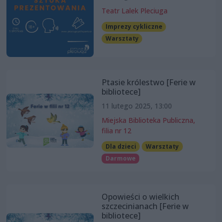
Teatr Lalek Pleciuga
Imprezy cykliczne
Warsztaty
Ptasie królestwo [Ferie w
bibliotece]
11 lutego 2025, 13:00
Miejska Biblioteka Publiczna,
filia nr 12
Dla dzieci
Warsztaty
Darmowe
Opowieści o wielkich
szczecinianach [Ferie w
bibliotece]