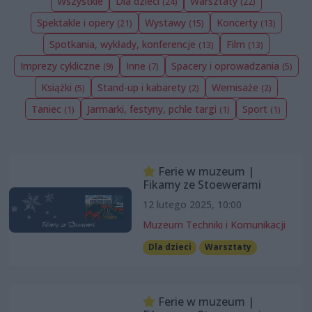
Wszystkie
Dla dzieci
Warsztaty
(24)
(22)
Spektakle i opery
Wystawy
Koncerty
(21)
(15)
(13)
Spotkania, wykłady, konferencje
Film
(13)
(13)
Imprezy cykliczne
Inne
Spacery i oprowadzania
(9)
(7)
(5)
Książki
Stand-up i kabarety
Wernisaże
(5)
(2)
(2)
Taniec
Jarmarki, festyny, pchle targi
Sport
(1)
(1)
(1)
Ferie w muzeum |
Fikamy ze Stoewerami
12 lutego 2025, 10:00
Muzeum Techniki i Komunikacji
Dla dzieci
Warsztaty
Ferie w muzeum |