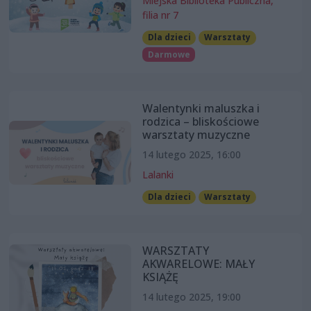
Miejska Biblioteka Publiczna,
filia nr 7
Dla dzieci
Warsztaty
Darmowe
Walentynki maluszka i
rodzica – bliskościowe
warsztaty muzyczne
14 lutego 2025, 16:00
Lalanki
Dla dzieci
Warsztaty
WARSZTATY
AKWARELOWE: MAŁY
KSIĄŻĘ
14 lutego 2025, 19:00