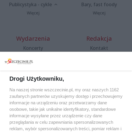
Publicystyka - cykle
Bary, fast foody
Więcej
Więcej
Wydarzenia
Redakcja
Koncerty
Kontakt
Warsztaty
Regulamin i polityka
prywatności
Spacery i oprowadzania
Reklama
Jarmarki, festyny, pchle
Drogi Użytkowniku,
targi
Redakcja
Wernisaże
Specjalny koncert z okazji
Na naszej stronie wszczecinie.pl, my oraz naszych 1162
20. urodzin portalu
zaufanych partnerów uzyskujemy dostęp i przechowujemy
Więcej
wSzczecinie.pl
informacje na urządzeniu oraz przetwarzamy dane
osobowe, takie jak unikalne identyfikatory, standardowe
Regulamin konkursów
informacje wysyłane przez urządzenie czy dane
śniadaniówka "Hej
przeglądania w celu zapewniania spersonalizowanych
Szczecin! Jest piątek!"
reklam, wybór spersonalizowanych treści, pomiar reklam i