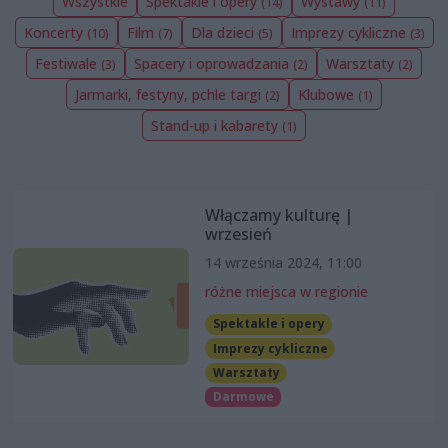
Wszystkie
Spektakle i opery
Wystawy
(14)
(11)
Koncerty
Film
Dla dzieci
Imprezy cykliczne
(10)
(7)
(5)
(3)
Festiwale
Spacery i oprowadzania
Warsztaty
(3)
(2)
(2)
Jarmarki, festyny, pchle targi
Klubowe
(2)
(1)
Stand-up i kabarety
(1)
Włączamy kulturę |
wrzesień
14 września 2024, 11:00
różne miejsca w regionie
Spektakle i opery
Imprezy cykliczne
Warsztaty
Darmowe