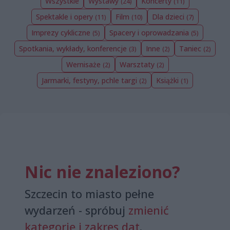
Wszystkie
Wystawy
Koncerty
(24)
(11)
Spektakle i opery
Film
Dla dzieci
(11)
(10)
(7)
Imprezy cykliczne
Spacery i oprowadzania
(5)
(5)
Spotkania, wykłady, konferencje
Inne
Taniec
(3)
(2)
(2)
Wernisaże
Warsztaty
(2)
(2)
Jarmarki, festyny, pchle targi
Książki
(2)
(1)
Nic nie znaleziono?
Szczecin to miasto pełne
wydarzeń - spróbuj
zmienić
kategorię i zakres dat
.