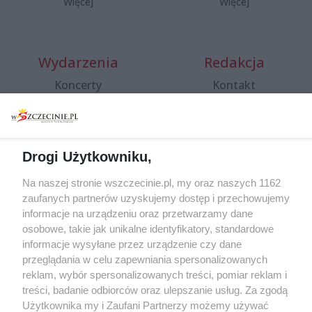
Więcej
Więcej
Wydarzenia
Redakcja
Koncerty
Kontakt
Warsztaty
Regulamin i polityka
prywatności
Spacery i oprowadzania
Reklama
Jarmarki, festyny, pchle
Drogi Użytkowniku,
targi
Redakcja
Wernisaże
Specjalny koncert z okazji
Na naszej stronie wszczecinie.pl, my oraz naszych 1162
20. urodzin portalu
zaufanych partnerów uzyskujemy dostęp i przechowujemy
Więcej
wSzczecinie.pl
informacje na urządzeniu oraz przetwarzamy dane
osobowe, takie jak unikalne identyfikatory, standardowe
Regulamin konkursów
informacje wysyłane przez urządzenie czy dane
śniadaniówka "Hej
przeglądania w celu zapewniania spersonalizowanych
Szczecin! Jest piątek!"
reklam, wybór spersonalizowanych treści, pomiar reklam i
treści, badanie odbiorców oraz ulepszanie usług. Za zgodą
Użytkownika my i Zaufani Partnerzy możemy używać