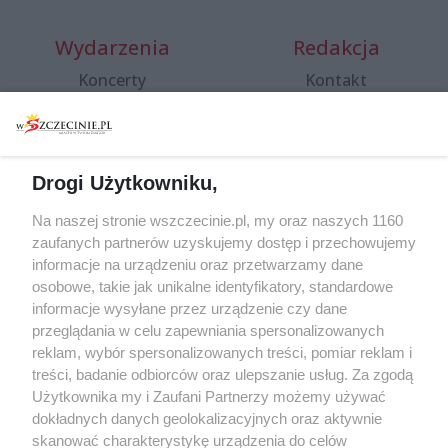
Wydarzenia
Redakcja
Koncerty
Kontakt
Warsztaty
Regulamin i polityka
prywatności
Spacery i oprowadzania
Reklama
Jarmarki, festyny, pchle
Drogi Użytkowniku,
targi
Redakcja
Wernisaże
Specjalny koncert z okazji
Na naszej stronie wszczecinie.pl, my oraz naszych 1160
20. urodzin portalu
zaufanych partnerów uzyskujemy dostęp i przechowujemy
Więcej
wSzczecinie.pl
informacje na urządzeniu oraz przetwarzamy dane
osobowe, takie jak unikalne identyfikatory, standardowe
Regulamin konkursów
informacje wysyłane przez urządzenie czy dane
śniadaniówka "Hej
przeglądania w celu zapewniania spersonalizowanych
Szczecin! Jest piątek!"
reklam, wybór spersonalizowanych treści, pomiar reklam i
treści, badanie odbiorców oraz ulepszanie usług. Za zgodą
Użytkownika my i Zaufani Partnerzy możemy używać
dokładnych danych geolokalizacyjnych oraz aktywnie
Partnerzy
skanować charakterystykę urządzenia do celów