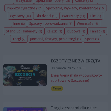
Wszystkie
Spektakle i opery
Koncerty
(25)
(21)
Imprezy cykliczne
Spotkania, wykłady, konferencje
(17)
(16)
Wystawy
Dla dzieci
Warsztaty
Film
(16)
(13)
(11)
(9)
Inne
Spacery i oprowadzania
Wernisaże
(8)
(6)
(6)
Stand-up i kabarety
Książki
Klubowe
Taniec
(5)
(3)
(2)
(2)
Targi
Jarmarki, festyny, pchle targi
Sport
(2)
(1)
(1)
EGZOTYCZNE ZWIERZĘTA
30 marca 2025, 10:00
Enea Arena (hala widowiskowo-
sportowa w Szczecinie)
Targi
Targi z rzecami dla dzieci