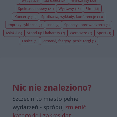
Wszystkie
Dla dzieci
Warsztaty
(24)
(22)
Spektakle i opery
Wystawy
Film
(21)
(15)
(13)
Koncerty
Spotkania, wykłady, konferencje
(13)
(13)
Imprezy cykliczne
Inne
Spacery i oprowadzania
(9)
(7)
(5)
Książki
Stand-up i kabarety
Wernisaże
Sport
(5)
(2)
(2)
(1)
Taniec
Jarmarki, festyny, pchle targi
(1)
(1)
Nic nie znaleziono?
Szczecin to miasto pełne
wydarzeń - spróbuj
zmienić
kategorię i zakres dat
.