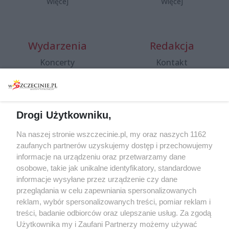
Więcej
Więcej
Wydarzenia
Redakcja
Koncerty
Kontakt
Warsztaty
Regulamin i polityka
prywatności
Spacery i oprowadzania
Reklama
Jarmarki, festyny, pchle
Drogi Użytkowniku,
targi
Redakcja
Wernisaże
Specjalny koncert z okazji
Na naszej stronie wszczecinie.pl, my oraz naszych 1162
20. urodzin portalu
zaufanych partnerów uzyskujemy dostęp i przechowujemy
Więcej
wSzczecinie.pl
informacje na urządzeniu oraz przetwarzamy dane
osobowe, takie jak unikalne identyfikatory, standardowe
Regulamin konkursów
informacje wysyłane przez urządzenie czy dane
śniadaniówka "Hej
przeglądania w celu zapewniania spersonalizowanych
Szczecin! Jest piątek!"
reklam, wybór spersonalizowanych treści, pomiar reklam i
treści, badanie odbiorców oraz ulepszanie usług. Za zgodą
Użytkownika my i Zaufani Partnerzy możemy używać