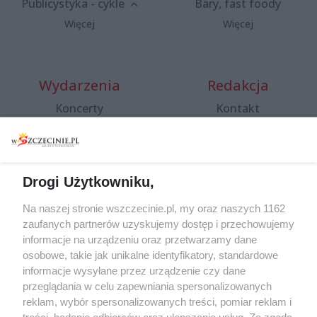
Publicystyka - cykle
Bary, fast foody
Więcej
Więcej
Wydarzenia
Redakcja
Koncerty
Kontakt
Warsztaty
Regulamin i polityka
prywatności
Spacery i oprowadzania
Reklama
Jarmarki, festyny, pchle
Drogi Użytkowniku,
targi
Redakcja
Wernisaże
Specjalny koncert z okazji
Na naszej stronie wszczecinie.pl, my oraz naszych 1162
20. urodzin portalu
zaufanych partnerów uzyskujemy dostęp i przechowujemy
Więcej
wSzczecinie.pl
informacje na urządzeniu oraz przetwarzamy dane
osobowe, takie jak unikalne identyfikatory, standardowe
Regulamin konkursów
informacje wysyłane przez urządzenie czy dane
śniadaniówka "Hej
przeglądania w celu zapewniania spersonalizowanych
Szczecin! Jest piątek!"
reklam, wybór spersonalizowanych treści, pomiar reklam i
treści, badanie odbiorców oraz ulepszanie usług. Za zgodą