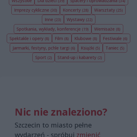
Wszystkie
Dla dzieci
Spacery i oprowadzania
(39)
(34)
Imprezy cykliczne
Koncerty
Warsztaty
(30)
(28)
(25)
Inne
Wystawy
(23)
(22)
Spotkania, wykłady, konferencje
Wernisaże
(19)
(8)
Spektakle i opery
Film
Klubowe
Festiwale
(8)
(8)
(8)
(6)
Jarmarki, festyny, pchle targi
Książki
Taniec
(6)
(5)
(5)
Sport
Stand-up i kabarety
(2)
(2)
Nic nie znaleziono?
Szczecin to miasto pełne
wydarzeń - spróbuj
zmienić