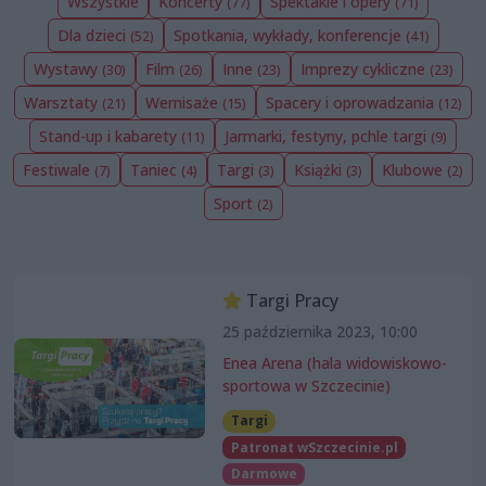
Wszystkie
Koncerty
Spektakle i opery
(77)
(71)
Dla dzieci
Spotkania, wykłady, konferencje
(52)
(41)
Wystawy
Film
Inne
Imprezy cykliczne
(30)
(26)
(23)
(23)
Warsztaty
Wernisaże
Spacery i oprowadzania
(21)
(15)
(12)
Stand-up i kabarety
Jarmarki, festyny, pchle targi
(11)
(9)
Festiwale
Taniec
Targi
Książki
Klubowe
(7)
(4)
(3)
(3)
(2)
Sport
(2)
Targi Pracy
25 października 2023, 10:00
Enea Arena (hala widowiskowo-
sportowa w Szczecinie)
Targi
Patronat wSzczecinie.pl
Darmowe