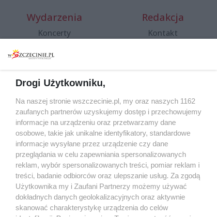
Wydarzenia
Redakcja
Koncerty
Kontakt
Warsztaty
Regulamin i polityka
prywatności
Spacery i oprowadzania
Reklama
Jarmarki, festyny, pchle
Drogi Użytkowniku,
targi
Redakcja
Wernisaże
Specjalny koncert z okazji
Na naszej stronie wszczecinie.pl, my oraz naszych 1162
20. urodzin portalu
zaufanych partnerów uzyskujemy dostęp i przechowujemy
Więcej
wSzczecinie.pl
informacje na urządzeniu oraz przetwarzamy dane
osobowe, takie jak unikalne identyfikatory, standardowe
Regulamin konkursów
informacje wysyłane przez urządzenie czy dane
śniadaniówka "Hej
przeglądania w celu zapewniania spersonalizowanych
Szczecin! Jest piątek!"
reklam, wybór spersonalizowanych treści, pomiar reklam i
treści, badanie odbiorców oraz ulepszanie usług. Za zgodą
Użytkownika my i Zaufani Partnerzy możemy używać
dokładnych danych geolokalizacyjnych oraz aktywnie
Partnerzy
skanować charakterystykę urządzenia do celów
Praca Szczecin