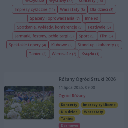
Wszystkie
Wystawy
Koncerty
(22)
(14)
Imprezy cykliczne
Warsztaty
Dla dzieci
(11)
(8)
(8)
Spacery i oprowadzania
Inne
(7)
(6)
Spotkania, wykłady, konferencje
Festiwale
(5)
(5)
Jarmarki, festyny, pchle targi
Sport
Film
(5)
(5)
(5)
Spektakle i opery
Klubowe
Stand-up i kabarety
(4)
(3)
(3)
Taniec
Wernisaże
Książki
(3)
(2)
(1)
Różany Ogród Sztuki 2026
11 lipca 2026, 09:00
Ogród Różany
Koncerty
Imprezy cykliczne
Dla dzieci
Warsztaty
Taniec
Darmowe