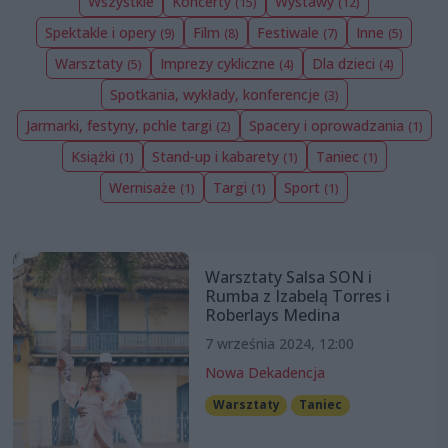
Wszystkie
Koncerty
Wystawy
(15)
(12)
Spektakle i opery
Film
Festiwale
Inne
(9)
(8)
(7)
(5)
Warsztaty
Imprezy cykliczne
Dla dzieci
(5)
(4)
(4)
Spotkania, wykłady, konferencje
(3)
Jarmarki, festyny, pchle targi
Spacery i oprowadzania
(2)
(1)
Książki
Stand-up i kabarety
Taniec
(1)
(1)
(1)
Wernisaże
Targi
Sport
(1)
(1)
(1)
Warsztaty Salsa SON i
Rumba z Izabelą Torres i
Roberlays Medina
7 września 2024, 12:00
Nowa Dekadencja
Warsztaty
Taniec