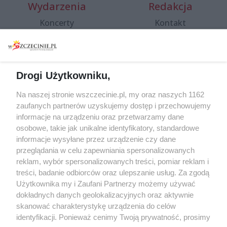
Wydarzenia
Redakcja
Koncerty
Kontakt
Warsztaty
Regulamin i polityka
prywatności
Spacery i oprowadzania
Reklama
Jarmarki, festyny, pchle
Drogi Użytkowniku,
targi
Redakcja
Wernisaże
Specjalny koncert z okazji
Na naszej stronie wszczecinie.pl, my oraz naszych 1162
20. urodzin portalu
zaufanych partnerów uzyskujemy dostęp i przechowujemy
Więcej
wSzczecinie.pl
informacje na urządzeniu oraz przetwarzamy dane
osobowe, takie jak unikalne identyfikatory, standardowe
Regulamin konkursów
informacje wysyłane przez urządzenie czy dane
śniadaniówka "Hej
przeglądania w celu zapewniania spersonalizowanych
Szczecin! Jest piątek!"
reklam, wybór spersonalizowanych treści, pomiar reklam i
treści, badanie odbiorców oraz ulepszanie usług. Za zgodą
Użytkownika my i Zaufani Partnerzy możemy używać
dokładnych danych geolokalizacyjnych oraz aktywnie
Partnerzy
skanować charakterystykę urządzenia do celów
Praca Szczecin
identyfikacji. Ponieważ cenimy Twoją prywatność, prosimy