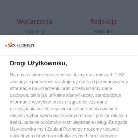
Wydarzenia
Redakcja
Koncerty
Kontakt
Warsztaty
Regulamin i polityka
prywatności
Spacery i oprowadzania
Reklama
Jarmarki, festyny, pchle
Drogi Użytkowniku,
targi
Redakcja
Wernisaże
Specjalny koncert z okazji
Na naszej stronie wszczecinie.pl, my oraz naszych 1162
20. urodzin portalu
zaufanych partnerów uzyskujemy dostęp i przechowujemy
Więcej
wSzczecinie.pl
informacje na urządzeniu oraz przetwarzamy dane
osobowe, takie jak unikalne identyfikatory, standardowe
Regulamin konkursów
informacje wysyłane przez urządzenie czy dane
śniadaniówka "Hej
przeglądania w celu zapewniania spersonalizowanych
Szczecin! Jest piątek!"
reklam, wybór spersonalizowanych treści, pomiar reklam i
treści, badanie odbiorców oraz ulepszanie usług. Za zgodą
Użytkownika my i Zaufani Partnerzy możemy używać
dokładnych danych geolokalizacyjnych oraz aktywnie