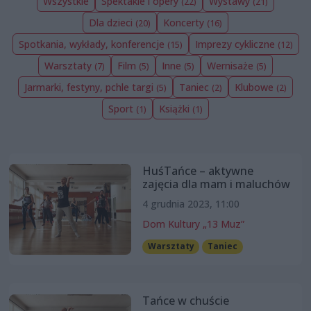
Wszystkie
Spektakle i opery
Wystawy
(22)
(21)
Dla dzieci
Koncerty
(20)
(16)
Spotkania, wykłady, konferencje
Imprezy cykliczne
(15)
(12)
Warsztaty
Film
Inne
Wernisaże
(7)
(5)
(5)
(5)
Jarmarki, festyny, pchle targi
Taniec
Klubowe
(5)
(2)
(2)
Sport
Książki
(1)
(1)
HuśTańce – aktywne
zajęcia dla mam i maluchów
4 grudnia 2023, 11:00
Dom Kultury „13 Muz”
Warsztaty
Taniec
Tańce w chuście