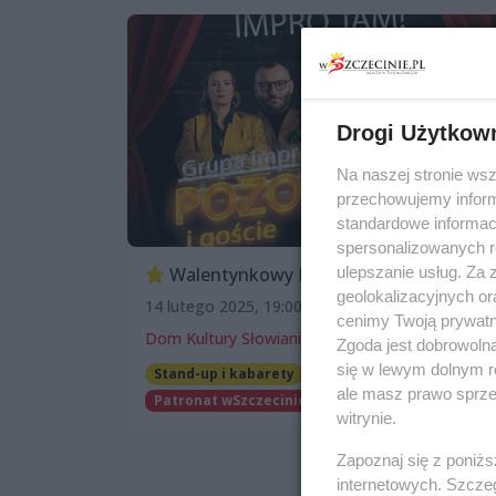
Drogi Użytkow
Na naszej stronie ws
przechowujemy informa
standardowe informac
spersonalizowanych re
Walentynkowy Impro Jam
ulepszanie usług. Za
geolokalizacyjnych or
14 lutego 2025, 19:00
cenimy Twoją prywatno
Dom Kultury Słowianin
Zgoda jest dobrowoln
się w lewym dolnym r
Stand-up i kabarety
ale masz prawo sprzec
Patronat wSzczecinie.pl
witrynie.
Zapoznaj się z poniż
internetowych. Szcze