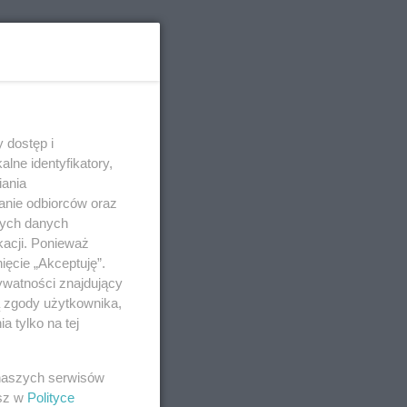
 dostęp i
lne identyfikatory,
iania
anie odbiorców oraz
nych danych
kacji. Ponieważ
ięcie „Akceptuję”.
ywatności znajdujący
ą zgody użytkownika,
 tylko na tej
 naszych serwisów
esz w
Polityce