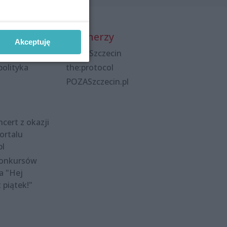
Partnerzy
Akceptuję
Praca Szczecin
polityka
the:protocol
POZASzczecin.pl
cert z okazji
ortalu
pl
konkursów
a "Hej
t piątek!"