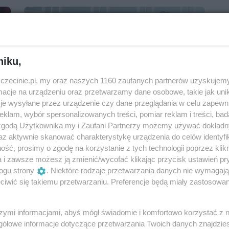
niku,
zczecinie.pl, my oraz naszych 1160 zaufanych partnerów uzyskujemy
cje na urządzeniu oraz przetwarzamy dane osobowe, takie jak unika
je wysyłane przez urządzenie czy dane przeglądania w celu zapewn
klam, wybór spersonalizowanych treści, pomiar reklam i treści, bad
Stand-up: Cezary Ponttefski – „Opowiem
 zgodą Użytkownika my i Zaufani Partnerzy możemy używać dokład
jak się spotkamy”
az aktywnie skanować charakterystykę urządzenia do celów identyfi
ść, prosimy o zgodę na korzystanie z tych technologii poprzez klikn
16 lutego 2025, 19:00
a i zawsze możesz ją zmienić/wycofać klikając przycisk ustawień pr
Nowa Dekadencja
ogu strony
. Niektóre rodzaje przetwarzania danych nie wymagaj
iwić się takiemu przetwarzaniu. Preferencje będą miały zastosowania
Stand-up i kabarety
szymi informacjami, abyś mógł świadomie i komfortowo korzystać z
gółowe informacje dotyczące przetwarzania Twoich danych znajdzi