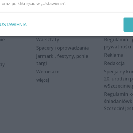
s
oraz po kliknięciu w „Ustawienia”.
Wydarzenia
Redakcja
USTAWIENIA
eki
Koncerty
Kontakt
nie
Warsztaty
Regulamin i 
prywatności
Spacery i oprowadzania
Reklama
Jarmarki, festyny, pchle
targi
Redakcja
ody
Wernisaże
Specjalny kon
20. urodzin p
Więcej
wSzczecinie.
Regulamin 
śniadaniówk
Szczecin! Jes