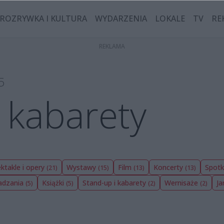
ROZRYWKA I KULTURA
WYDARZENIA
LOKALE
TV
RE
5
 kabarety
ktakle i opery
Wystawy
Film
Koncerty
Spotk
(21)
(15)
(13)
(13)
wadzania
Książki
Stand-up i kabarety
Wernisaże
Ja
(5)
(5)
(2)
(2)