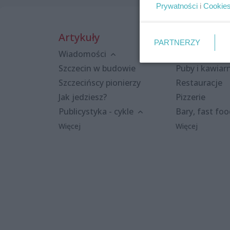
Prywatności
i
Cookie
Artykuły
Miejsca
PARTNERZY
Wiadomości
Kluby i dyskot
Szczecin w budowie
Puby i kawiar
Szczecińscy pionierzy
Restauracje
Jak jedziesz?
Pizzerie
Publicystyka - cykle
Bary, fast fo
Więcej
Więcej