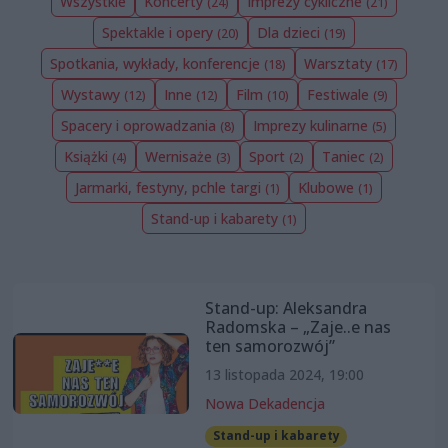
Wszystkie
Koncerty
Imprezy cykliczne
(24)
(21)
Spektakle i opery
Dla dzieci
(20)
(19)
Spotkania, wykłady, konferencje
Warsztaty
(18)
(17)
Wystawy
Inne
Film
Festiwale
(12)
(12)
(10)
(9)
Spacery i oprowadzania
Imprezy kulinarne
(8)
(5)
Książki
Wernisaże
Sport
Taniec
(4)
(3)
(2)
(2)
Jarmarki, festyny, pchle targi
Klubowe
(1)
(1)
Stand-up i kabarety
(1)
Stand-up: Aleksandra
Radomska – „Zaje..e nas
ten samorozwój”
13 listopada 2024, 19:00
Nowa Dekadencja
Stand-up i kabarety