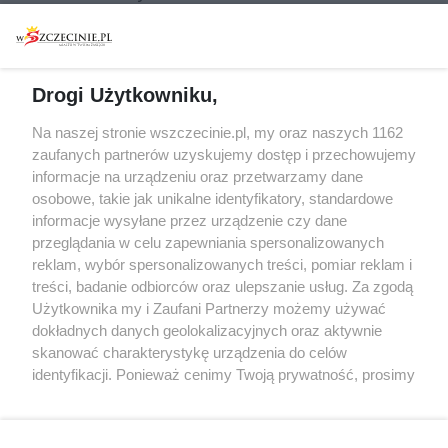
Warsztaty
Regulamin i polityka
prywatności
Spacery i oprowadzania
Reklama
Jarmarki, festyny, pchle
Drogi Użytkowniku,
targi
Redakcja
Wernisaże
Specjalny koncert z okazji
Na naszej stronie wszczecinie.pl, my oraz naszych 1162
20. urodzin portalu
zaufanych partnerów uzyskujemy dostęp i przechowujemy
Więcej
wSzczecinie.pl
informacje na urządzeniu oraz przetwarzamy dane
osobowe, takie jak unikalne identyfikatory, standardowe
Regulamin konkursów
informacje wysyłane przez urządzenie czy dane
śniadaniówka "Hej
przeglądania w celu zapewniania spersonalizowanych
Szczecin! Jest piątek!"
reklam, wybór spersonalizowanych treści, pomiar reklam i
treści, badanie odbiorców oraz ulepszanie usług. Za zgodą
Użytkownika my i Zaufani Partnerzy możemy używać
dokładnych danych geolokalizacyjnych oraz aktywnie
Partnerzy
skanować charakterystykę urządzenia do celów
Praca Szczecin
identyfikacji. Ponieważ cenimy Twoją prywatność, prosimy
o zgodę na korzystanie z tych technologii poprzez
the:protocol
kliknięcie „Akceptuję”. Zgoda jest dobrowolna i zawsze
POZASzczecin.pl
możesz ją zmienić/wycofać klikając przycisk ustawień