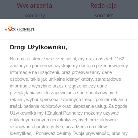
Wydarzenia
Redakcja
Koncerty
Kontakt
Warsztaty
Regulamin i polityka
prywatności
Spacery i oprowadzania
Reklama
Jarmarki, festyny, pchle
Drogi Użytkowniku,
targi
Redakcja
Wernisaże
Specjalny koncert z okazji
Na naszej stronie wszczecinie.pl, my oraz naszych 1162
20. urodzin portalu
zaufanych partnerów uzyskujemy dostęp i przechowujemy
Więcej
wSzczecinie.pl
informacje na urządzeniu oraz przetwarzamy dane
osobowe, takie jak unikalne identyfikatory, standardowe
Regulamin konkursów
informacje wysyłane przez urządzenie czy dane
śniadaniówka "Hej
przeglądania w celu zapewniania spersonalizowanych
Szczecin! Jest piątek!"
reklam, wybór spersonalizowanych treści, pomiar reklam i
treści, badanie odbiorców oraz ulepszanie usług. Za zgodą
Użytkownika my i Zaufani Partnerzy możemy używać
dokładnych danych geolokalizacyjnych oraz aktywnie
Partnerzy
skanować charakterystykę urządzenia do celów
Praca Szczecin
identyfikacji. Ponieważ cenimy Twoją prywatność, prosimy