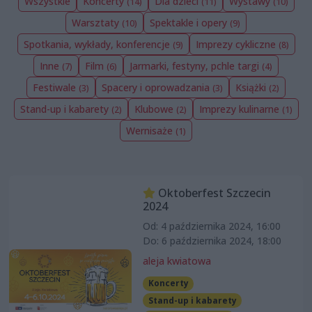
Wszystkie
Koncerty
Dla dzieci
Wystawy
(14)
(11)
(10)
Warsztaty
Spektakle i opery
(10)
(9)
Spotkania, wykłady, konferencje
Imprezy cykliczne
(9)
(8)
Inne
Film
Jarmarki, festyny, pchle targi
(7)
(6)
(4)
Festiwale
Spacery i oprowadzania
Książki
(3)
(3)
(2)
Stand-up i kabarety
Klubowe
Imprezy kulinarne
(2)
(2)
(1)
Wernisaże
(1)
Oktoberfest Szczecin
2024
Od: 4 października 2024, 16:00
Do: 6 października 2024, 18:00
aleja kwiatowa
Koncerty
Stand-up i kabarety