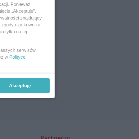
kacji. Ponieważ
ięcie „Akceptuję”.
ywatności znajdujący
ą zgody użytkownika,
 tylko na tej
 naszych serwisów
esz w
Polityce
Akceptuję
Partnerzy