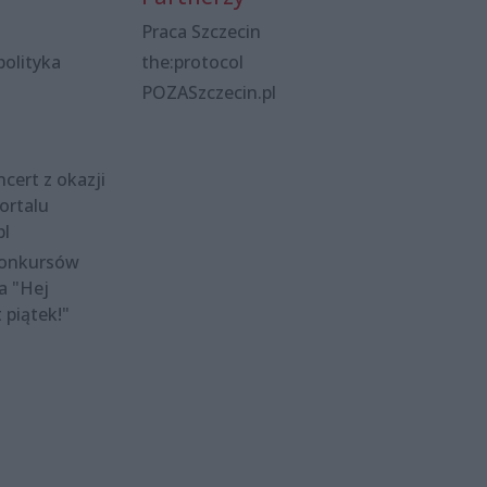
Praca Szczecin
polityka
the:protocol
POZASzczecin.pl
cert z okazji
ortalu
pl
konkursów
a "Hej
t piątek!"