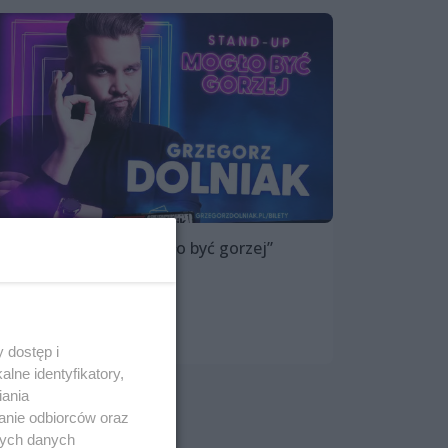
Grzegorz Dolniak „Mogło być gorzej”
17 czerwca 2024, 18:00
Nowa Dekadencja
Stand-up i kabarety
 dostęp i
lne identyfikatory,
iania
anie odbiorców oraz
nych danych