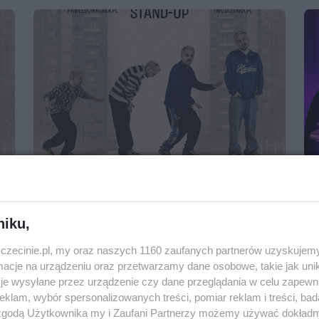
Paweł Domagała – stand-up „Zresztą
nieważne”
10 czerwca 2024, 20:00
niku,
Teatr Współczesny
zczecinie.pl, my oraz naszych 1160 zaufanych partnerów uzyskujemy
Stand-up i kabarety
cje na urządzeniu oraz przetwarzamy dane osobowe, takie jak unika
je wysyłane przez urządzenie czy dane przeglądania w celu zapewn
klam, wybór spersonalizowanych treści, pomiar reklam i treści, bad
 zgodą Użytkownika my i Zaufani Partnerzy możemy używać dokład