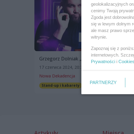
geolokalizacyjnych or
cenimy Twoją prywatno
Zgoda jest dobrowoln
się w lewym dolnym r
ale masz prawo sprzec
witrynie.
Zapoznaj się z poniż
internetowych. Szcze
Grzegorz Dolniak „Mogło być gorzej”
Prywatności
i
Cookie
17 czerwca 2024, 20:30
Nowa Dekadencja
PARTNERZY
Stand-up i kabarety
Artykuły
Miejsca