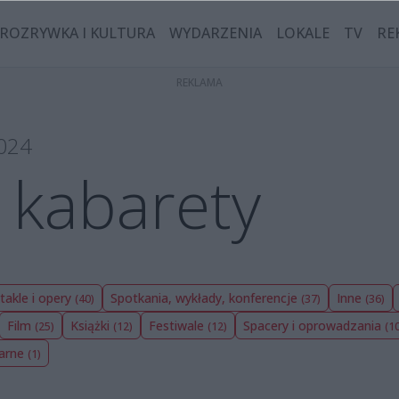
ROZRYWKA I KULTURA
WYDARZENIA
LOKALE
TV
RE
2024
 kabarety
takle i opery
Spotkania, wykłady, konferencje
Inne
(40)
(37)
(36)
Film
Książki
Festiwale
Spacery i oprowadzania
(25)
(12)
(12)
(1
narne
(1)