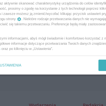
az aktywnie skanować charakterystykę urządzenia do celów identyfi
ść, prosimy o zgodę na korzystanie z tych technologii poprzez klikn
a i zawsze możesz ją zmienić/wycofać klikając przycisk ustawień pr
ogu strony
. Niektóre rodzaje przetwarzania danych nie wymagaj
iwić się takiemu przetwarzaniu. Preferencje będą miały zastosowania
szymi informacjami, abyś mógł świadomie i komfortowo korzystać z
gółowe informacje dotyczące przetwarzania Twoich danych znajdzi
Daniel Olbrychski | One Man Show
s
oraz po kliknięciu w „Ustawienia”.
19 czerwca 2024, 19:00
Nowa Dekadencja
USTAWIENIA
Stand-up i kabarety
Wydarzenia
Redakcja