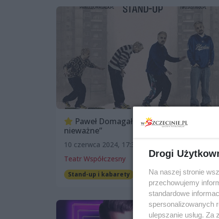
Paweł Domagała – stand-up „Zresztą
nieważne”
10 czerwca 2024, 17:30
Drogi Użytkow
Teatr Współczesny
Na naszej stronie ws
Stand-up i kabarety
przechowujemy informa
standardowe informac
spersonalizowanych re
ulepszanie usług. Za