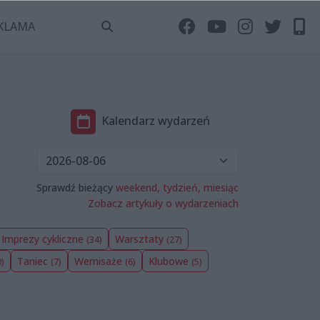
KLAMA
Kalendarz wydarzeń
Sprawdź bieżący
weekend,
tydzień,
miesiąc
Zobacz artykuły o wydarzeniach
Imprezy cykliczne
Warsztaty
(34)
(27)
Taniec
Wernisaże
Klubowe
0)
(7)
(6)
(5)