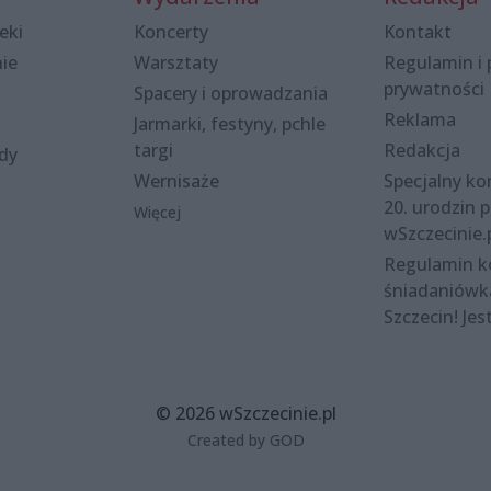
eki
Koncerty
Kontakt
nie
Warsztaty
Regulamin i 
prywatności
Spacery i oprowadzania
Reklama
Jarmarki, festyny, pchle
targi
Redakcja
ody
Wernisaże
Specjalny kon
20. urodzin p
Więcej
wSzczecinie.
Regulamin 
śniadaniówk
Szczecin! Jes
© 2026 wSzczecinie.pl
Created by GOD