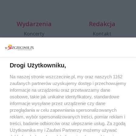
Wydarzenia
Redakcja
Koncerty
Kontakt
Warsztaty
Regulamin i polityka
prywatności
Spacery i oprowadzania
Reklama
Jarmarki, festyny, pchle
Drogi Użytkowniku,
targi
Redakcja
Wernisaże
Specjalny koncert z okazji
Na naszej stronie wszczecinie.pl, my oraz naszych 1162
20. urodzin portalu
zaufanych partnerów uzyskujemy dostęp i przechowujemy
Więcej
wSzczecinie.pl
informacje na urządzeniu oraz przetwarzamy dane
osobowe, takie jak unikalne identyfikatory, standardowe
Regulamin konkursów
informacje wysyłane przez urządzenie czy dane
śniadaniówka "Hej
przeglądania w celu zapewniania spersonalizowanych
Szczecin! Jest piątek!"
reklam, wybór spersonalizowanych treści, pomiar reklam i
treści, badanie odbiorców oraz ulepszanie usług. Za zgodą
Użytkownika my i Zaufani Partnerzy możemy używać