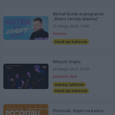
Michał Kutek w programie
„Bilans żenady własnej”
21 lutego 2024, 19:00
Hormon
Stand-up i kabarety
Wieczór Impro
22 lutego 2024, 21:30
Jazzment Klub
Imprezy cykliczne
Stand-up i kabarety
Pozostali. Impro na końcu