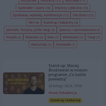
Wszystkie
Koncerty
Wystawy
(21)
(17)
Spektakle i opery
Imprezy cykliczne
(16)
(13)
Spotkania, wykłady, konferencje
Dla dzieci
(12)
(12)
Film
Stand-up i kabarety
(8)
(4)
Jarmarki, festyny, pchle targi
Spacery i oprowadzania
(4)
(3)
Książki
Klubowe
Inne
Wernisaże
Targi
(2)
(2)
(1)
(1)
(1)
Warsztaty
Festiwale
(1)
(1)
Stand-up: Maciej
Brudzewski w nowym
programie „Co ludzie
powiedzą”
20 lutego 2024, 19:00
Nowa Dekadencja
Stand-up i kabarety