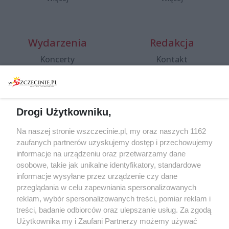
Wydarzenia
Redakcja
Koncerty
Kontakt
Warsztaty
Regulamin i polityka
prywatności
Spacery i oprowadzania
Reklama
Jarmarki, festyny, pchle
Drogi Użytkowniku,
targi
Redakcja
Wernisaże
Specjalny koncert z okazji
Na naszej stronie wszczecinie.pl, my oraz naszych 1162
20. urodzin portalu
zaufanych partnerów uzyskujemy dostęp i przechowujemy
Więcej
wSzczecinie.pl
informacje na urządzeniu oraz przetwarzamy dane
osobowe, takie jak unikalne identyfikatory, standardowe
Regulamin konkursów
informacje wysyłane przez urządzenie czy dane
śniadaniówka "Hej
przeglądania w celu zapewniania spersonalizowanych
Szczecin! Jest piątek!"
reklam, wybór spersonalizowanych treści, pomiar reklam i
treści, badanie odbiorców oraz ulepszanie usług. Za zgodą
Użytkownika my i Zaufani Partnerzy możemy używać