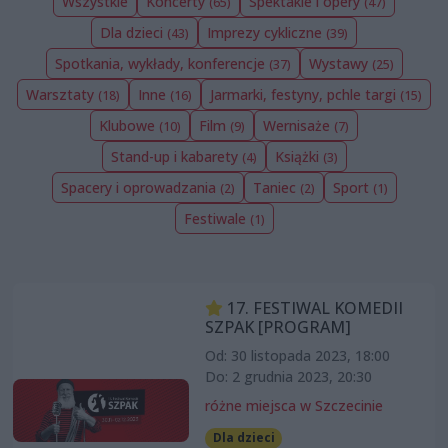
Wszystkie
Koncerty
Spektakle i opery
(65)
(47)
Dla dzieci
Imprezy cykliczne
(43)
(39)
Spotkania, wykłady, konferencje
Wystawy
(37)
(25)
Warsztaty
Inne
Jarmarki, festyny, pchle targi
(18)
(16)
(15)
Klubowe
Film
Wernisaże
(10)
(9)
(7)
Stand-up i kabarety
Książki
(4)
(3)
Spacery i oprowadzania
Taniec
Sport
(2)
(2)
(1)
Festiwale
(1)
17. FESTIWAL KOMEDII
SZPAK [PROGRAM]
Od: 30 listopada 2023, 18:00
Do: 2 grudnia 2023, 20:30
różne miejsca w Szczecinie
Dla dzieci