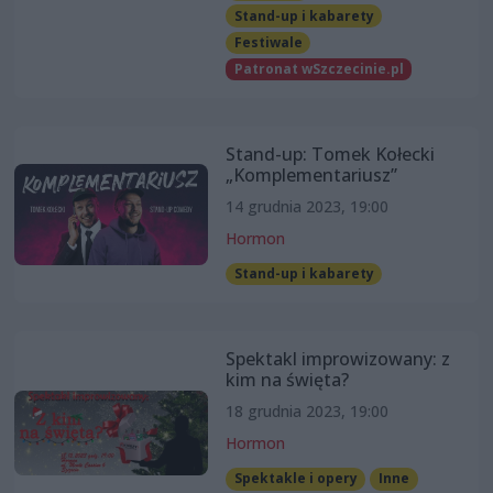
Stand-up i kabarety
Festiwale
Patronat wSzczecinie.pl
Stand-up: Tomek Kołecki
„Komplementariusz”
14 grudnia 2023, 19:00
Hormon
Stand-up i kabarety
Spektakl improwizowany: z
kim na święta?
18 grudnia 2023, 19:00
Hormon
Spektakle i opery
Inne