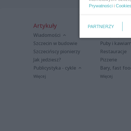
Prywatności
i
Cookie
Artykuły
Miejsca
PARTNERZY
Wiadomości
Kluby i dyskot
Szczecin w budowie
Puby i kawiar
Szczecińscy pionierzy
Restauracje
Jak jedziesz?
Pizzerie
Publicystyka - cykle
Bary, fast fo
Więcej
Więcej