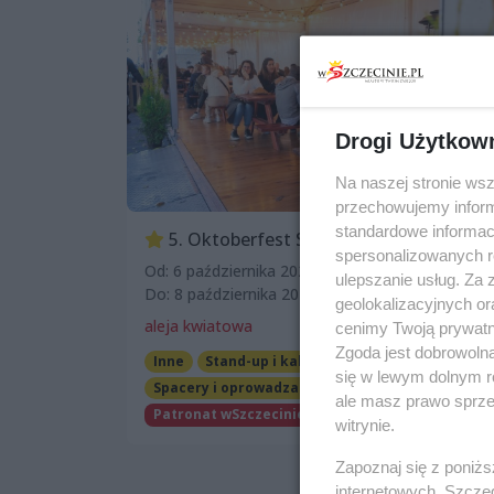
Drogi Użytkow
Na naszej stronie ws
przechowujemy informa
standardowe informac
5. Oktoberfest Szczecin
spersonalizowanych re
Od: 6 października 2023, 16:00
ulepszanie usług. Za
Do: 8 października 2023, 18:00
geolokalizacyjnych or
aleja kwiatowa
cenimy Twoją prywatno
Zgoda jest dobrowoln
Inne
Stand-up i kabarety
się w lewym dolnym r
Spacery i oprowadzania
ale masz prawo sprzec
Patronat wSzczecinie.pl
Darmowe
witrynie.
Zapoznaj się z poniż
internetowych. Szcze