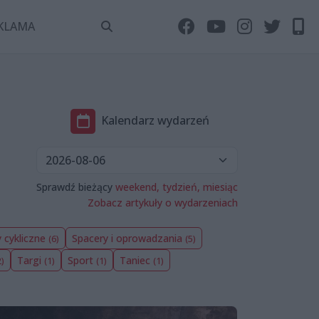
KLAMA
Kalendarz wydarzeń
Sprawdź bieżący
weekend,
tydzień,
miesiąc
Zobacz artykuły o wydarzeniach
 cykliczne
Spacery i oprowadzania
(6)
(5)
Targi
Sport
Taniec
2)
(1)
(1)
(1)