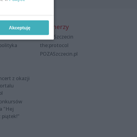
Partnerzy
Akceptuję
Praca Szczecin
polityka
the:protocol
POZASzczecin.pl
cert z okazji
ortalu
pl
konkursów
a "Hej
t piątek!"