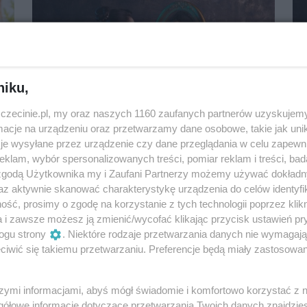
niku,
zczecinie.pl, my oraz naszych 1160 zaufanych partnerów uzyskujemy
cje na urządzeniu oraz przetwarzamy dane osobowe, takie jak unika
je wysyłane przez urządzenie czy dane przeglądania w celu zapewn
Olka Szczęśniak w programie „Skąpiec
klam, wybór spersonalizowanych treści, pomiar reklam i treści, bad
poznawczy”
 zgodą Użytkownika my i Zaufani Partnerzy możemy używać dokład
6 października 2023, 17:30
az aktywnie skanować charakterystykę urządzenia do celów identyfi
Nowa Dekadencja
ść, prosimy o zgodę na korzystanie z tych technologii poprzez klikn
a i zawsze możesz ją zmienić/wycofać klikając przycisk ustawień pr
Stand-up i kabarety
ogu strony
. Niektóre rodzaje przetwarzania danych nie wymagaj
iwić się takiemu przetwarzaniu. Preferencje będą miały zastosowania
szymi informacjami, abyś mógł świadomie i komfortowo korzystać z
gółowe informacje dotyczące przetwarzania Twoich danych znajdzi