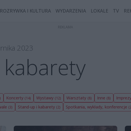
ROZRYWKA I KULTURA
WYDARZENIA
LOKALE
TV
RE
ernika 2023
 kabarety
Koncerty
Wystawy
Warsztaty
Inne
Imprezy
)
(14)
(12)
(8)
(8)
wale
Stand-up i kabarety
Spotkania, wykłady, konferencje
(3)
(2)
(