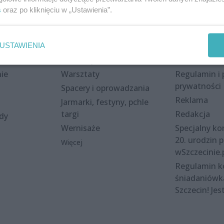
s
oraz po kliknięciu w „Ustawienia”.
Wydarzenia
Redakcja
USTAWIENIA
eki
Koncerty
Kontakt
nie
Warsztaty
Regulamin i 
prywatności
Spacery i oprowadzania
Reklama
Jarmarki, festyny, pchle
targi
Redakcja
ody
Wernisaże
Specjalny kon
20. urodzin p
Więcej
wSzczecinie.
Regulamin 
śniadaniówk
Szczecin! Jes