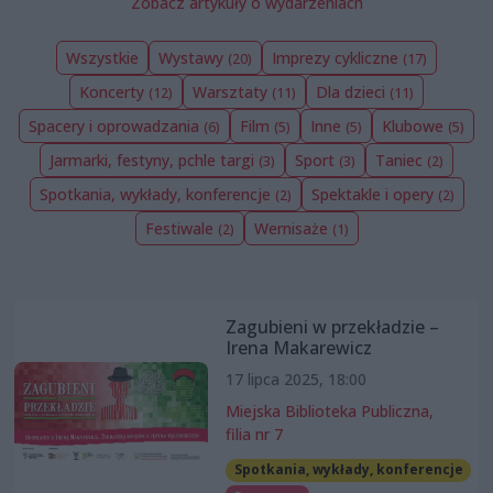
Zobacz artykuły o wydarzeniach
Wszystkie
Wystawy
Imprezy cykliczne
(20)
(17)
Koncerty
Warsztaty
Dla dzieci
(12)
(11)
(11)
Spacery i oprowadzania
Film
Inne
Klubowe
(6)
(5)
(5)
(5)
Jarmarki, festyny, pchle targi
Sport
Taniec
(3)
(3)
(2)
Spotkania, wykłady, konferencje
Spektakle i opery
(2)
(2)
Festiwale
Wernisaże
(2)
(1)
Zagubieni w przekładzie –
Irena Makarewicz
17 lipca 2025, 18:00
Miejska Biblioteka Publiczna,
filia nr 7
Spotkania, wykłady, konferencje