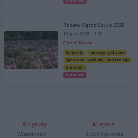
Darmowe
Różany Ogród Sztuki 2025
19 lipca 2025, 11:00
Ogród Różany
Koncerty
Imprezy cykliczne
Spotkania, wykłady, konferencje
Dla dzieci
Darmowe
Artykuły
Miejsca
Wiadomości
Kluby i dyskoteki