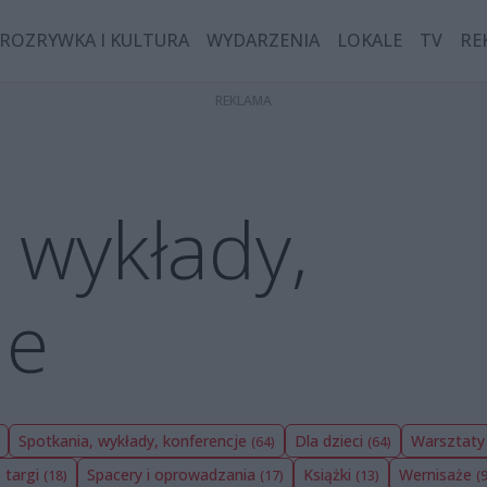
ROZRYWKA I KULTURA
WYDARZENIA
LOKALE
TV
RE
 wykłady,
je
Spotkania, wykłady, konferencje
Dla dzieci
Warsztat
(64)
(64)
e targi
Spacery i oprowadzania
Książki
Wernisaże
(18)
(17)
(13)
(9