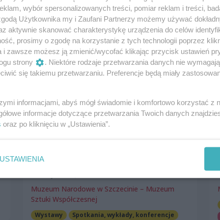
klam, wybór spersonalizowanych treści, pomiar reklam i treści, bad
Darmowe
 zgodą Użytkownika my i Zaufani Partnerzy możemy używać dokład
az aktywnie skanować charakterystykę urządzenia do celów identyfi
ść, prosimy o zgodę na korzystanie z tych technologii poprzez klikn
a i zawsze możesz ją zmienić/wycofać klikając przycisk ustawień pr
ogu strony
. Niektóre rodzaje przetwarzania danych nie wymagaj
iwić się takiemu przetwarzaniu. Preferencje będą miały zastosowania
szymi informacjami, abyś mógł świadomie i komfortowo korzystać z
gółowe informacje dotyczące przetwarzania Twoich danych znajdzi
s
oraz po kliknięciu w „Ustawienia”.
AUTOR I KURATORKA O
USTAWIENIA
„CULTURETRACKING”
10 maja 2025, 12:00
Muzeum Narodowe w Szczecinie – Muzeum
Sztuki Współczesnej
Wystawy
Spotkania, wykłady, konferencje