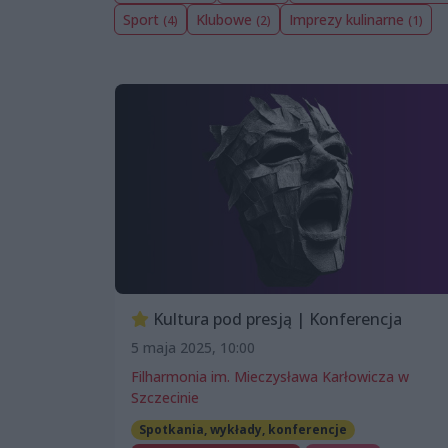
Sport
Klubowe
Imprezy kulinarne
(4)
(2)
(1)
Kultura pod presją | Konferencja
5 maja 2025, 10:00
Filharmonia im. Mieczysława Karłowicza w
Szczecinie
Spotkania, wykłady, konferencje