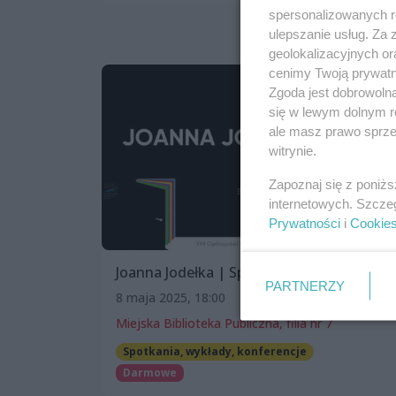
spersonalizowanych re
ulepszanie usług. Za
geolokalizacyjnych or
cenimy Twoją prywatno
Zgoda jest dobrowoln
się w lewym dolnym r
ale masz prawo sprzec
witrynie.
Zapoznaj się z poniż
internetowych. Szcze
Prywatności
i
Cookie
Joanna Jodełka | Spotkanie autorskie
PARTNERZY
8 maja 2025, 18:00
Miejska Biblioteka Publiczna, filia nr 7
Spotkania, wykłady, konferencje
Darmowe