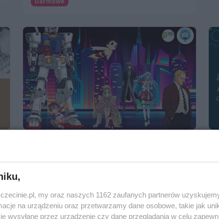
Darmowe
Mangowe sny o przyszłości | Isekai pełen
AI, androidów i cyborgów
7 maja 2025, 17:30
niku,
Miejska Biblioteka Publiczna, filia nr 54
(ProMedia)
zczecinie.pl, my oraz naszych 1162 zaufanych partnerów uzyskujemy
Imprezy cykliczne
cje na urządzeniu oraz przetwarzamy dane osobowe, takie jak unika
je wysyłane przez urządzenie czy dane przeglądania w celu zapewn
Spotkania, wykłady, konferencje