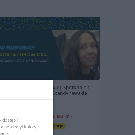
Dookoła literatury duńskiej. Spotkanie z
Agatą Lubowicką | Dni Skandynawskie
2025
7 maja 2025, 18:00
Miejska Biblioteka Publiczna, filia nr 7
 dostęp i
Spotkania, wykłady, konferencje
lne identyfikatory,
iania
Darmowe