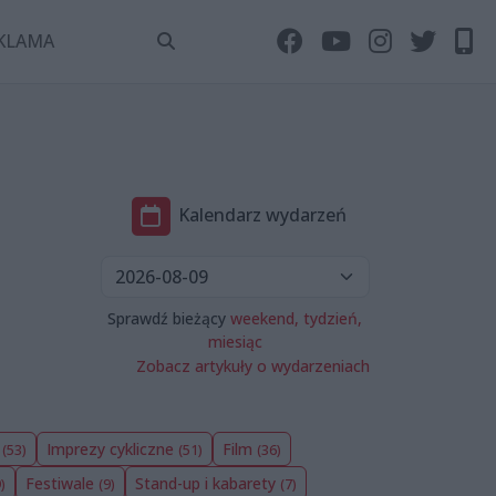
KLAMA
Kalendarz wydarzeń
Sprawdź bieżący
weekend,
tydzień,
miesiąc
Zobacz artykuły o wydarzeniach
y
Imprezy cykliczne
Film
(53)
(51)
(36)
Festiwale
Stand-up i kabarety
)
(9)
(7)