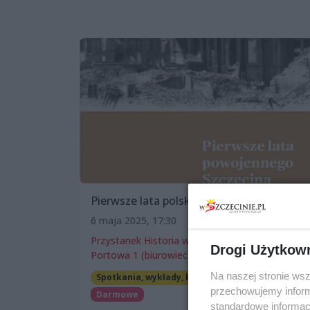
Pierwsze lata polskiego Szczecina
6 maja 2025, 17:30
Przystanek Historia w Szczecinie, Brama
Drogi Użytkow
Portowa 1 (biurowiec Posejdon)
Na naszej stronie ws
Spotkania, wykłady, konferencje
przechowujemy informa
Darmowe
standardowe informac