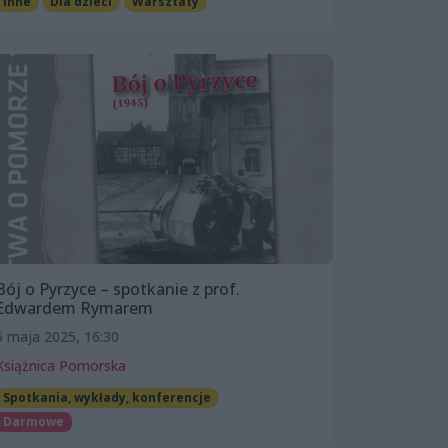
Inne
Dla dzieci
Warsztaty
Bój o Pyrzyce – spotkanie z prof.
Edwardem Rymarem
6 maja 2025, 16:30
Książnica Pomorska
Spotkania, wykłady, konferencje
Darmowe