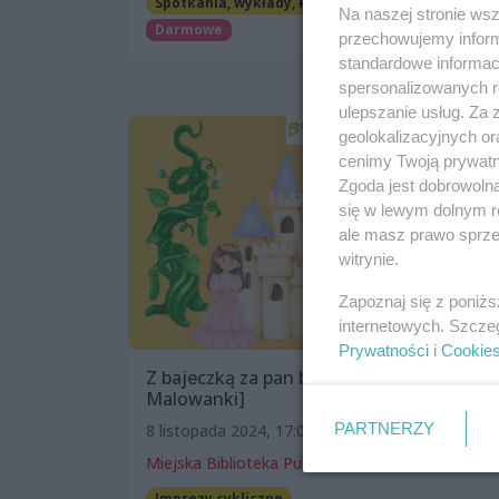
Spotkania, wykłady, konferencje
Warsztaty
Na naszej stronie ws
Darmowe
przechowujemy informa
standardowe informac
spersonalizowanych re
ulepszanie usług. Za
geolokalizacyjnych or
cenimy Twoją prywatno
Zgoda jest dobrowoln
się w lewym dolnym r
ale masz prawo sprzec
witrynie.
Zapoznaj się z poniż
internetowych. Szcze
Prywatności
i
Cookie
Z bajeczką za pan brat [Czytanki.
Malowanki]
PARTNERZY
8 listopada 2024, 17:00
Miejska Biblioteka Publiczna, filia nr 4
Imprezy cykliczne