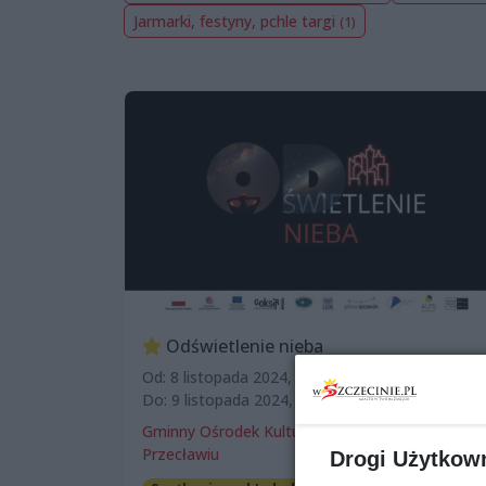
Jarmarki, festyny, pchle targi
(1)
Odświetlenie nieba
Od: 8 listopada 2024, 17:30
Do: 9 listopada 2024, 19:00
Gminny Ośrodek Kultury, Sportu i Rekreacji w
Przecławiu
Drogi Użytkow