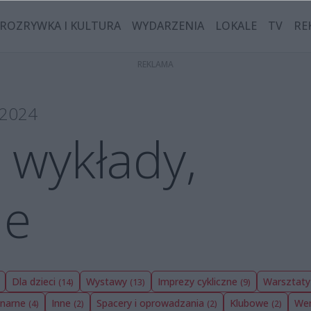
ROZRYWKA I KULTURA
WYDARZENIA
LOKALE
TV
RE
a 2024
 wykłady,
je
Dla dzieci
Wystawy
Imprezy cykliczne
Warsztat
(14)
(13)
(9)
inarne
Inne
Spacery i oprowadzania
Klubowe
Wer
(4)
(2)
(2)
(2)