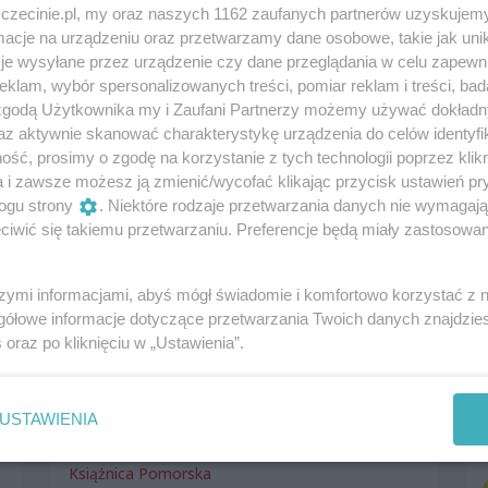
Koncerty
Spektakle i opery
zczecinie.pl, my oraz naszych 1162 zaufanych partnerów uzyskujemy
Spotkania, wykłady, konferencje
Festiwale
cje na urządzeniu oraz przetwarzamy dane osobowe, takie jak unika
Darmowe
je wysyłane przez urządzenie czy dane przeglądania w celu zapewn
klam, wybór spersonalizowanych treści, pomiar reklam i treści, bad
 zgodą Użytkownika my i Zaufani Partnerzy możemy używać dokład
az aktywnie skanować charakterystykę urządzenia do celów identyfi
ść, prosimy o zgodę na korzystanie z tych technologii poprzez klikn
a i zawsze możesz ją zmienić/wycofać klikając przycisk ustawień pr
ogu strony
. Niektóre rodzaje przetwarzania danych nie wymagaj
iwić się takiemu przetwarzaniu. Preferencje będą miały zastosowania
szymi informacjami, abyś mógł świadomie i komfortowo korzystać z
gółowe informacje dotyczące przetwarzania Twoich danych znajdzi
s
oraz po kliknięciu w „Ustawienia”.
Prezentacja książki Hansa-Gerda
Warmanna „Panie Abrahamson, Pańska
synagoga płonie!”
USTAWIENIA
8 listopada 2024, 17:00
Książnica Pomorska