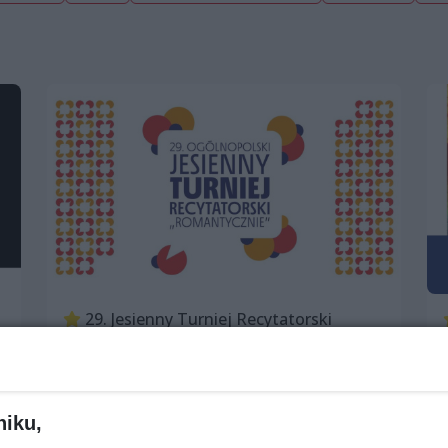
29. Jesienny Turniej Recytatorski
„Romantycznie” [program]
Od: 8 listopada 2024, 12:00
Do: 10 listopada 2024, 20:00
Klub Delta
niku,