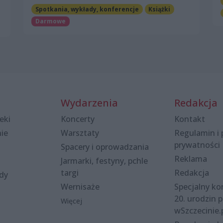
Spotkania, wykłady, konferencje
Książki
Darmowe
Wydarzenia
Redakcja
eki
Koncerty
Kontakt
nie
Warsztaty
Regulamin i 
prywatności
Spacery i oprowadzania
Reklama
Jarmarki, festyny, pchle
targi
Redakcja
ody
Wernisaże
Specjalny kon
20. urodzin p
Więcej
wSzczecinie.