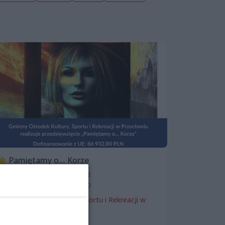
Pamiętamy o… Korze
Od: 10 listopada 2024, 13:30
Do: 11 listopada 2024, 18:00
Gminny Ośrodek Kultury, Sportu i Rekreacji w
Przecławiu