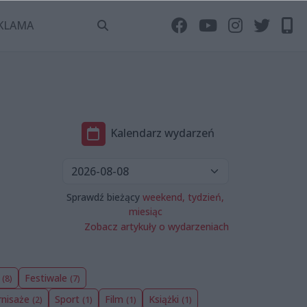
KLAMA
Kalendarz wydarzeń
Sprawdź bieżący
weekend,
tydzień,
miesiąc
Zobacz artykuły o wydarzeniach
y
Festiwale
(8)
(7)
nisaże
Sport
Film
Książki
(2)
(1)
(1)
(1)