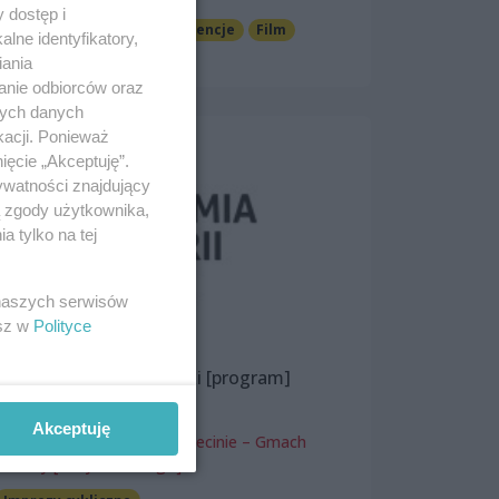
Spektakle i opery
 dostęp i
Spotkania, wykłady, konferencje
Film
lne identyfikatory,
Darmowe
iania
anie odbiorców oraz
nych danych
kacji. Ponieważ
ięcie „Akceptuję”.
ywatności znajdujący
ą zgody użytkownika,
 tylko na tej
 naszych serwisów
esz w
Polityce
Akademia Historii Sztuki [program]
9 listopada 2024, 16:00
Akceptuję
Muzeum Narodowe w Szczecinie – Gmach
Główny [Wały Chrobrego]