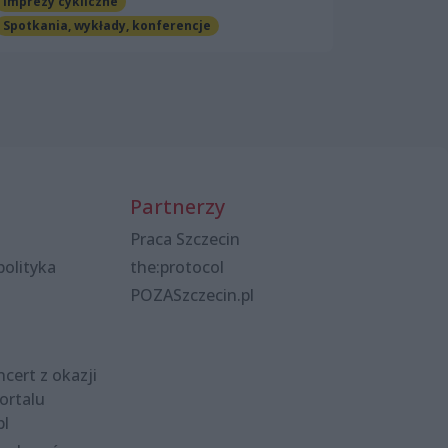
Imprezy cykliczne
Spotkania, wykłady, konferencje
Partnerzy
Praca Szczecin
polityka
the:protocol
POZASzczecin.pl
cert z okazji
ortalu
pl