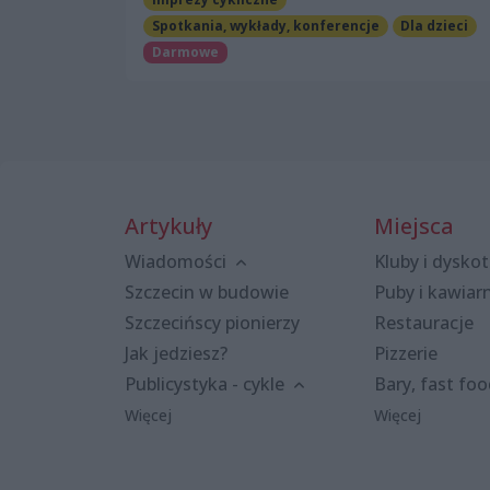
Spotkania, wykłady, konferencje
Dla dzieci
Darmowe
Artykuły
Miejsca
Wiadomości
Kluby i dyskot
Szczecin w budowie
Puby i kawiar
Szczecińscy pionierzy
Restauracje
Jak jedziesz?
Pizzerie
Publicystyka - cykle
Bary, fast fo
Więcej
Więcej