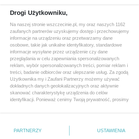
Reklama
Jarmarki, festyny, pchle
Drogi Użytkowniku,
targi
Redakcja
Wernisaże
Specjalny koncert z okazji
Na naszej stronie wszczecinie.pl, my oraz naszych 1162
20. urodzin portalu
zaufanych partnerów uzyskujemy dostęp i przechowujemy
Więcej
wSzczecinie.pl
informacje na urządzeniu oraz przetwarzamy dane
osobowe, takie jak unikalne identyfikatory, standardowe
Regulamin konkursów
informacje wysyłane przez urządzenie czy dane
śniadaniówka "Hej
przeglądania w celu zapewniania spersonalizowanych
Szczecin! Jest piątek!"
reklam, wybór spersonalizowanych treści, pomiar reklam i
treści, badanie odbiorców oraz ulepszanie usług. Za zgodą
Użytkownika my i Zaufani Partnerzy możemy używać
dokładnych danych geolokalizacyjnych oraz aktywnie
Partnerzy
skanować charakterystykę urządzenia do celów
Praca Szczecin
identyfikacji. Ponieważ cenimy Twoją prywatność, prosimy
o zgodę na korzystanie z tych technologii poprzez
the:protocol
kliknięcie „Akceptuję”. Zgoda jest dobrowolna i zawsze
POZASzczecin.pl
możesz ją zmienić/wycofać klikając przycisk ustawień
prywatności znajdujący się w lewym dolnym rogu strony
PARTNERZY
USTAWIENIA
. Niektóre rodzaje przetwarzania danych nie wymagają