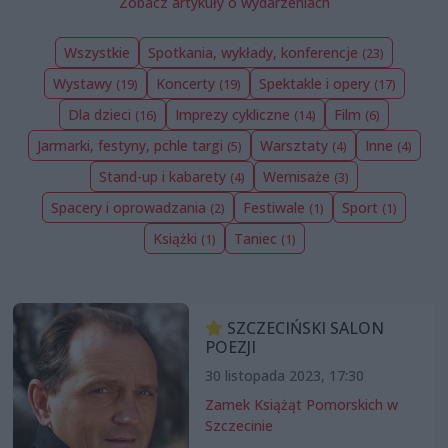
Zobacz artykuły o wydarzeniach
Wszystkie
Spotkania, wykłady, konferencje
(23)
Wystawy
Koncerty
Spektakle i opery
(19)
(19)
(17)
Dla dzieci
Imprezy cykliczne
Film
(16)
(14)
(6)
Jarmarki, festyny, pchle targi
Warsztaty
Inne
(5)
(4)
(4)
Stand-up i kabarety
Wernisaże
(4)
(3)
Spacery i oprowadzania
Festiwale
Sport
(2)
(1)
(1)
Książki
Taniec
(1)
(1)
SZCZECIŃSKI SALON
POEZJI
30 listopada 2023, 17:30
Zamek Książąt Pomorskich w
Szczecinie