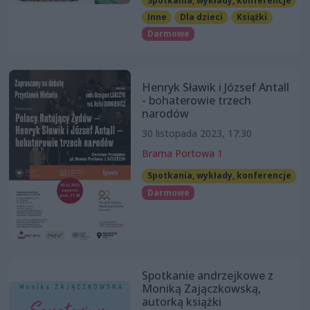
Spotkania, wykłady, konferencje
Inne
Dla dzieci
Książki
Darmowe
Henryk Sławik i József Antall
- bohaterowie trzech
narodów
30 listopada 2023, 17:30
Brama Portowa 1
Spotkania, wykłady, konferencje
Darmowe
Spotkanie andrzejkowe z
Moniką Zajączkowską,
autorką książki