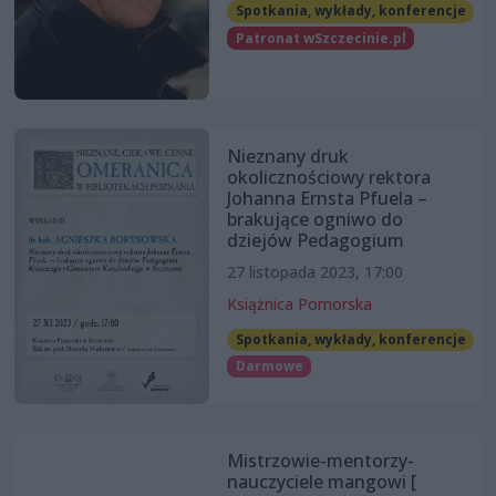
Spotkania, wykłady, konferencje
Patronat wSzczecinie.pl
Nieznany druk
okolicznościowy rektora
Johanna Ernsta Pfuela –
brakujące ogniwo do
dziejów Pedagogium
27 listopada 2023, 17:00
Książnica Pomorska
Spotkania, wykłady, konferencje
Darmowe
Mistrzowie-mentorzy-
nauczyciele mangowi [