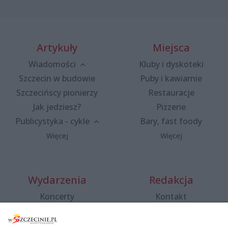
Artykuły
Miejsca
Wiadomości
Kluby i dyskoteki
Szczecin w budowie
Puby i kawiarnie
Szczecińscy pionierzy
Restauracje
Jak jedziesz?
Pizzerie
Publicystyka - cykle
Bary, fast foody
Więcej
Więcej
Wydarzenia
Redakcja
Koncerty
Kontakt
Warsztaty
Regulamin i polityka
prywatności
Spacery i oprowadzania