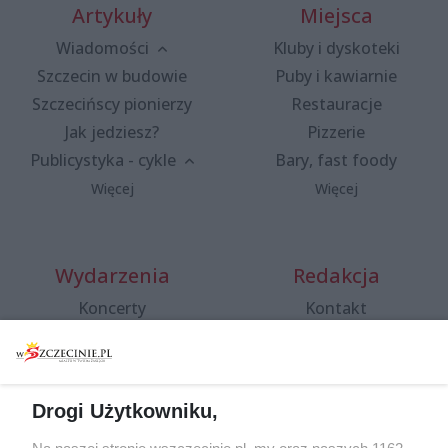
Artykuły
Miejsca
Wiadomości
Kluby i dyskoteki
Szczecin w budowie
Puby i kawiarnie
Szczecińscy pionierzy
Restauracje
Jak jedziesz?
Pizzerie
Publicystyka - cykle
Bary, fast foody
Więcej
Więcej
Wydarzenia
Redakcja
Koncerty
Kontakt
Warsztaty
Regulamin i polityka
prywatności
Spacery i oprowadzania
Reklama
Jarmarki, festyny, pchle
Drogi Użytkowniku,
targi
Redakcja
Wernisaże
Specjalny koncert z okazji