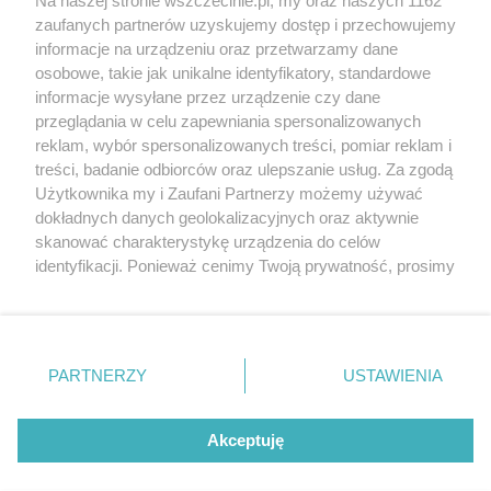
Na naszej stronie wszczecinie.pl, my oraz naszych 1162
20. urodzin portalu
zaufanych partnerów uzyskujemy dostęp i przechowujemy
Więcej
wSzczecinie.pl
informacje na urządzeniu oraz przetwarzamy dane
osobowe, takie jak unikalne identyfikatory, standardowe
Regulamin konkursów
informacje wysyłane przez urządzenie czy dane
śniadaniówka "Hej
przeglądania w celu zapewniania spersonalizowanych
Szczecin! Jest piątek!"
reklam, wybór spersonalizowanych treści, pomiar reklam i
treści, badanie odbiorców oraz ulepszanie usług. Za zgodą
Użytkownika my i Zaufani Partnerzy możemy używać
dokładnych danych geolokalizacyjnych oraz aktywnie
Partnerzy
skanować charakterystykę urządzenia do celów
Praca Szczecin
identyfikacji. Ponieważ cenimy Twoją prywatność, prosimy
o zgodę na korzystanie z tych technologii poprzez
the:protocol
kliknięcie „Akceptuję”. Zgoda jest dobrowolna i zawsze
POZASzczecin.pl
możesz ją zmienić/wycofać klikając przycisk ustawień
prywatności znajdujący się w lewym dolnym rogu strony
PARTNERZY
USTAWIENIA
. Niektóre rodzaje przetwarzania danych nie wymagają
zgody użytkownika, ale masz prawo sprzeciwić się
© 2026 wSzczecinie.pl
takiemu przetwarzaniu. Preferencje będą miały
Akceptuję
Created by GOD
zastosowania tylko na tej witrynie.