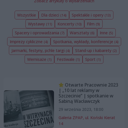
Zobacz artykuły o wydarzeniach
Wszystkie
Dla dzieci
Spektakle i opery
(14)
(13)
Wystawy
Koncerty
Film
(11)
(10)
(9)
Spacery i oprowadzania
Warsztaty
Inne
(7)
(6)
(5)
Imprezy cykliczne
Spotkania, wykłady, konferencje
(4)
(4)
Jarmarki, festyny, pchle targi
Stand-up i kabarety
(4)
(2)
Wernisaże
Festiwale
Sport
(1)
(1)
(1)
Otwarte Pracownie 2023
| „10 lat reklamy w
Szczecinie” | spotkanie w
Sabiną Wacławczyk
29 września 2023, 18:00
Galeria ZPAP, ul. Koński Kierat
14