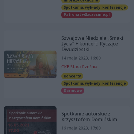
Imprezy cykliczne
Spotkania, wykłady, konferencje
Patronat wSzczecinie.pl
Szwajowa Niedziela „Smaki
życia” + koncert: Ryczące
Dwudziestki
14 maja 2023, 16:00
CKE Stara Rzeźnia
Koncerty
Spotkania, wykłady, konferencje
Darmowe
Spotkanie autorskie z
Krzysztofem Domińskim
16 maja 2023, 17:00