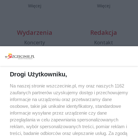
Więcej
Więcej
Wydarzenia
Redakcja
Koncerty
Kontakt
Warsztaty
Regulamin i polityka
prywatności
Spacery i oprowadzania
Reklama
Jarmarki, festyny, pchle
Drogi Użytkowniku,
targi
Redakcja
Wernisaże
Specjalny koncert z okazji
Na naszej stronie wszczecinie.pl, my oraz naszych 1162
20. urodzin portalu
zaufanych partnerów uzyskujemy dostęp i przechowujemy
Więcej
wSzczecinie.pl
informacje na urządzeniu oraz przetwarzamy dane
osobowe, takie jak unikalne identyfikatory, standardowe
Regulamin konkursów
informacje wysyłane przez urządzenie czy dane
śniadaniówka "Hej
przeglądania w celu zapewniania spersonalizowanych
Szczecin! Jest piątek!"
reklam, wybór spersonalizowanych treści, pomiar reklam i
treści, badanie odbiorców oraz ulepszanie usług. Za zgodą