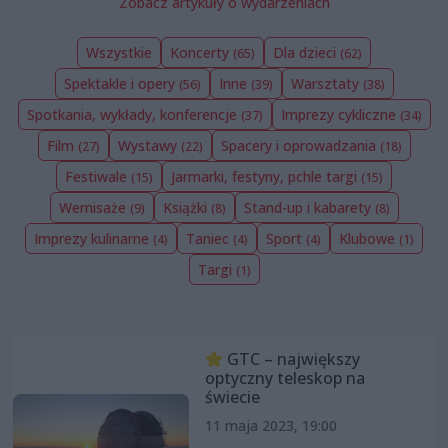
Zobacz artykuły o wydarzeniach
Wszystkie
Koncerty
Dla dzieci
(65)
(62)
Spektakle i opery
Inne
Warsztaty
(56)
(39)
(38)
Spotkania, wykłady, konferencje
Imprezy cykliczne
(37)
(34)
Film
Wystawy
Spacery i oprowadzania
(27)
(22)
(18)
Festiwale
Jarmarki, festyny, pchle targi
(15)
(15)
Wernisaże
Książki
Stand-up i kabarety
(9)
(8)
(8)
Imprezy kulinarne
Taniec
Sport
Klubowe
(4)
(4)
(4)
(1)
Targi
(1)
GTC – największy
optyczny teleskop na
świecie
11 maja 2023, 19:00