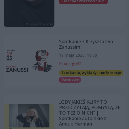
Patronat wSzczecinie.pl
Spotkanie z Krzysztofem
Zanussim
19 maja 2023, 18:00
Klub Jego42
Spotkania, wykłady, konferencje
Darmowe
„GDY JAKIEŚ KŁIRY TO
PRZECZYTAJĄ, POMYŚLĄ, ŻE
TO TEŻ O NICH” |
Spotkanie autorskie z
Anouk Herman