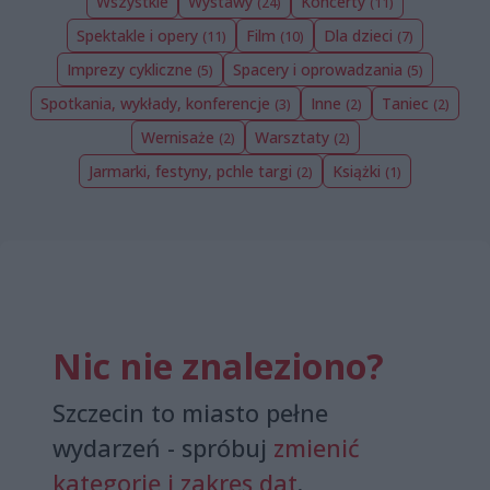
Wszystkie
Wystawy
Koncerty
(24)
(11)
Spektakle i opery
Film
Dla dzieci
(11)
(10)
(7)
Imprezy cykliczne
Spacery i oprowadzania
(5)
(5)
Spotkania, wykłady, konferencje
Inne
Taniec
(3)
(2)
(2)
Wernisaże
Warsztaty
(2)
(2)
Jarmarki, festyny, pchle targi
Książki
(2)
(1)
Nic nie znaleziono?
Szczecin to miasto pełne
wydarzeń - spróbuj
zmienić
kategorię i zakres dat
.