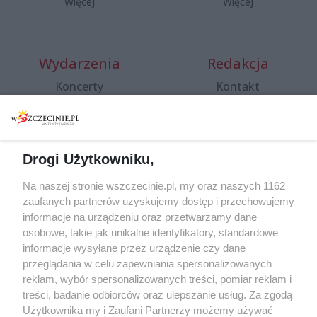
Więcej
Więcej
Wydarzenia
Redakcja
Koncerty
Kontakt
Warsztaty
Regulamin i polityka
prywatności
Spacery i oprowadzania
Reklama
Jarmarki, festyny, pchle
Drogi Użytkowniku,
targi
Redakcja
Wernisaże
Specjalny koncert z okazji
Na naszej stronie wszczecinie.pl, my oraz naszych 1162
20. urodzin portalu
zaufanych partnerów uzyskujemy dostęp i przechowujemy
Więcej
wSzczecinie.pl
informacje na urządzeniu oraz przetwarzamy dane
osobowe, takie jak unikalne identyfikatory, standardowe
Regulamin konkursów
informacje wysyłane przez urządzenie czy dane
śniadaniówka "Hej
przeglądania w celu zapewniania spersonalizowanych
Szczecin! Jest piątek!"
reklam, wybór spersonalizowanych treści, pomiar reklam i
treści, badanie odbiorców oraz ulepszanie usług. Za zgodą
Użytkownika my i Zaufani Partnerzy możemy używać